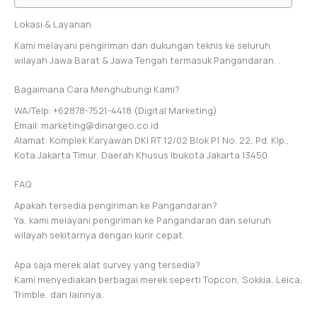
Lokasi & Layanan
Kami melayani pengiriman dan dukungan teknis ke seluruh
wilayah Jawa Barat & Jawa Tengah termasuk Pangandaran. .
Bagaimana Cara Menghubungi Kami?
WA/Telp: +62878-7521-4418 (Digital Marketing)
Email: marketing@dinargeo.co.id
Alamat: Komplek Karyawan DKI RT 12/02 Blok P1 No. 22, Pd. Klp.,
Kota Jakarta Timur, Daerah Khusus Ibukota Jakarta 13450
FAQ
Apakah tersedia pengiriman ke Pangandaran?
Ya, kami melayani pengiriman ke Pangandaran dan seluruh
wilayah sekitarnya dengan kurir cepat.
Apa saja merek alat survey yang tersedia?
Kami menyediakan berbagai merek seperti Topcon, Sokkia, Leica,
Trimble, dan lainnya.