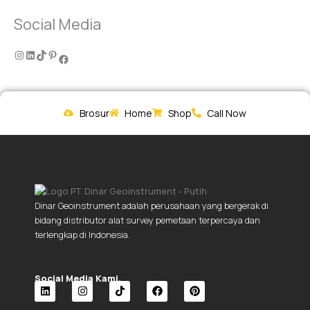
Social Media
Brosur
Home
Shop
Call Now
Dinar Geoinstrument adalah perusahaan yang bergerak di
bidang distributor alat survey pemetaan terpercaya dan
terlengkap di Indonesia.
Social Media Kami.
L
I
T
F
P