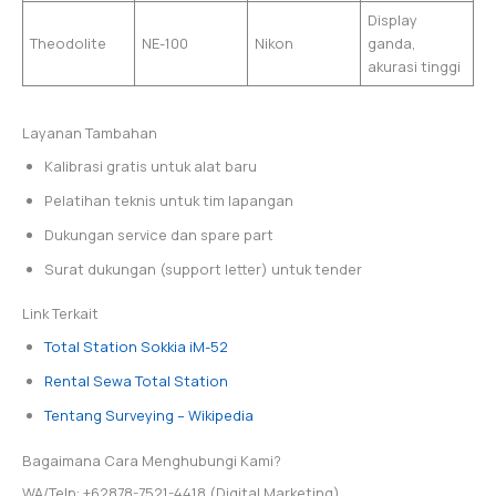
Display
Theodolite
NE-100
Nikon
ganda,
akurasi tinggi
Layanan Tambahan
Kalibrasi gratis untuk alat baru
Pelatihan teknis untuk tim lapangan
Dukungan service dan spare part
Surat dukungan (support letter) untuk tender
Link Terkait
Total Station Sokkia iM-52
Rental Sewa Total Station
Tentang Surveying – Wikipedia
Bagaimana Cara Menghubungi Kami?
WA/Telp: +62878-7521-4418 (Digital Marketing)