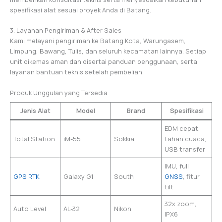
spesifikasi alat sesuai proyek Anda di Batang.
3. Layanan Pengiriman & After Sales
Kami melayani pengiriman ke Batang Kota, Warungasem,
Limpung, Bawang, Tulis, dan seluruh kecamatan lainnya. Setiap
unit dikemas aman dan disertai panduan penggunaan, serta
layanan bantuan teknis setelah pembelian.
Produk Unggulan yang Tersedia
Jenis Alat
Model
Brand
Spesifikasi
EDM cepat,
Total Station
iM-55
Sokkia
tahan cuaca,
USB transfer
IMU, full
GPS RTK
Galaxy G1
South
GNSS
, fitur
tilt
32x zoom,
Auto Level
AL-32
Nikon
IPX6