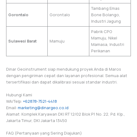
Tambang Emas
Gorontalo
Gorontalo
Bone Bolango,
Industri Jagung
Pabrik CPO
Mamuju, Nikel
Sulawesi Barat
Mamuju
Mamasa, Industri
Perikanan
Dinar Geoinstrument siap mendukung proyek Anda di Maros
dengan pengiriman cepat dan layanan profesional. Semua alat
tersertifikasi dan dapat dikalibrasi sesuai standar industri.
Hubungi Kami
WA/Telp:
+62878-7521-4418
Email:
marketing@dinargeo.co.id
Alamat: Komplek Karyawan DKI RT 12/02 Blok P1 No. 22, Pd. Klp.,
Jakarta Timur, DKI Jakarta 13450
FAQ (Pertanyaan yang Sering Diajukan)