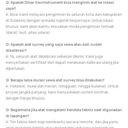
Q: Apakah Dinar Geoinstrument bisa mengirim alat ke lokasi
saya?
A: Bisa. Kami melayani pengiriman ke seluruh kota dan kabupaten
di Sulawesi dengan armada logistik terpercaya. Untuk lokasi
khusus, kami akan bantu sesuaikan moda pengiriman terbaik
(darat, laut, atau udara).
Q: Apakah alat survey yang saya sewa atau beli sudah
dikalibrasi?
A: Ya, seluruh alat dikalibrasi sebelum dikirim. Kami juga
menyertakan sertifikat dan dapat melakukan kalibrasi ulang jika
diperlukan.
Q: Berapa lama durasi sewa alat survey bisa dilakukan?
A: Fleksibel, mulai dari harian, mingguan, hingga bulanan. Untuk
proyek jangka panjang, kami menyediakan sistem kontrak
dengan harga khusus.
Q: Bagaimana jika alat mengalami kendala teknis saat digunakan
di lapangan?
A: Tim teknis kami siap membantu secara remote, dan jika perlu
akan mengirim teknisi atau mengganti unit sesuai ketentuan