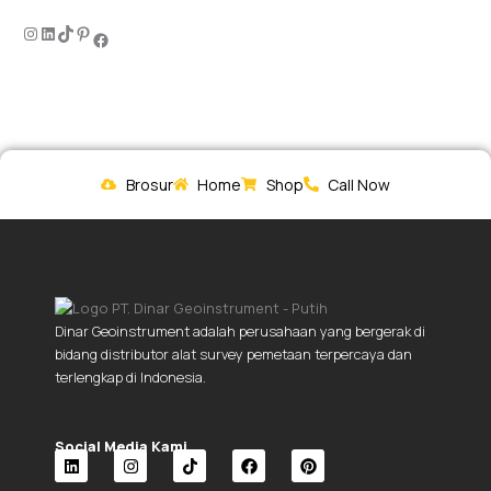
Brosur
Home
Shop
Call Now
Dinar Geoinstrument adalah perusahaan yang bergerak di
bidang distributor alat survey pemetaan terpercaya dan
terlengkap di Indonesia.
Social Media Kami.
L
I
T
F
P