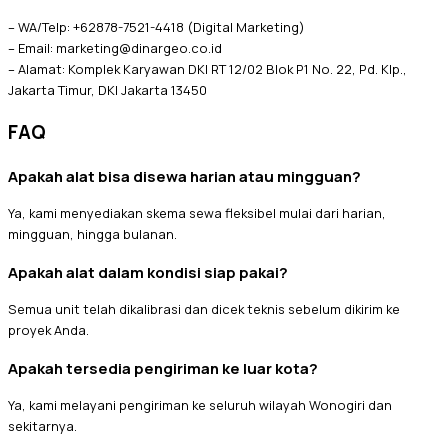
– WA/Telp: +62878-7521-4418 (Digital Marketing)
– Email: marketing@dinargeo.co.id
– Alamat: Komplek Karyawan DKI RT 12/02 Blok P1 No. 22, Pd. Klp.,
Jakarta Timur, DKI Jakarta 13450
FAQ
Apakah alat bisa disewa harian atau mingguan?
Ya, kami menyediakan skema sewa fleksibel mulai dari harian,
mingguan, hingga bulanan.
Apakah alat dalam kondisi siap pakai?
Semua unit telah dikalibrasi dan dicek teknis sebelum dikirim ke
proyek Anda.
Apakah tersedia pengiriman ke luar kota?
Ya, kami melayani pengiriman ke seluruh wilayah Wonogiri dan
sekitarnya.