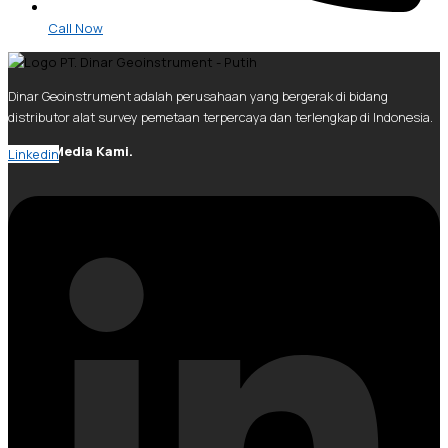
Call Now
Dinar Geoinstrument adalah perusahaan yang bergerak di bidang
distributor alat survey pemetaan terpercaya dan terlengkap di Indonesia.
Social Media Kami.
Linkedin