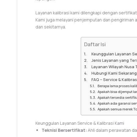
Layanan kalibrasi kami dilengkapi dengan sertifika
Kami juga melayani penjemputan dan pengiriman al
dan sekitarnya.
Daftar Isi
Keunggulan Layanan Ser
Jenis Layanan yang Ter
Layanan Wilayah Nusa 
Hubungi Kami Sekarang
FAQ – Service & Kalibra
Berapa lama proses kalib
Apakah bisa dijemput la
Apakah tersedia sertifika
Apakah ada garansi ser
Apakah semua merek Tota
Keunggulan Layanan Service & Kalibrasi Kami
Teknisi Bersertifikat:
Ahli dalam perawatan dan