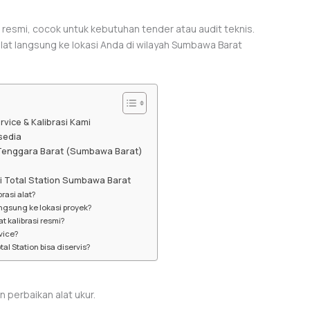
t resmi, cocok untuk kebutuhan tender atau audit teknis.
at langsung ke lokasi Anda di wilayah Sumbawa Barat
vice & Kalibrasi Kami
sedia
Tenggara Barat (Sumbawa Barat)
si Total Station Sumbawa Barat
rasi alat?
ngsung ke lokasi proyek?
t kalibrasi resmi?
vice?
l Station bisa diservis?
 perbaikan alat ukur.