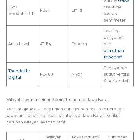
Survey
GNSS
GPS
real-time
RS2+
Emlid
Geodetik RTK
akurasi
sentimeter
Leveling
bangunan
Auto Level
AT-B4
Topcon
dan
pemetaan
topografi
Pengukuran
Theodolite
NE-100
Nikon
sudut vertikal
Digital
& horizontal
Wilayah Layanan Dinar Geoinstrument di Jawa Barat
Kami menjangkau pengiriman dan layanan teknis ke berbagai
kawasan industri dan kota strategis di Jawa Barat. Berikut
cakupan wilayah layanan kami:
Wilayah
Fokus Industri
Dukungan