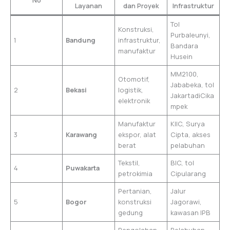
No
Layanan
dan Proyek
Infrastruktur
Tol
Konstruksi,
Purbaleunyi,
1
Bandung
infrastruktur,
Bandara
manufaktur
Husein
MM2100,
Otomotif,
Jababeka, tol
2
Bekasi
logistik,
JakartadiCika
elektronik
mpek
Manufaktur
KIIC, Surya
3
Karawang
ekspor, alat
Cipta, akses
berat
pelabuhan
Tekstil,
BIC, tol
4
Puwakarta
petrokimia
Cipularang
Pertanian,
Jalur
5
Bogor
konstruksi
Jagorawi,
gedung
kawasan IPB