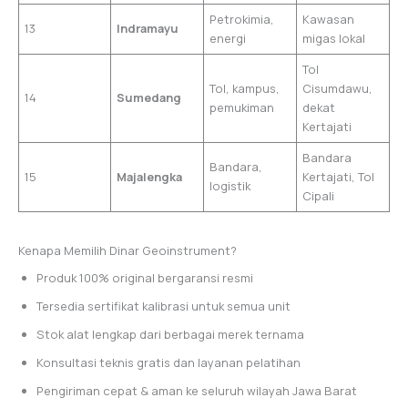
Petrokimia,
Kawasan
13
Indramayu
energi
migas lokal
Tol
Tol, kampus,
Cisumdawu,
14
Sumedang
pemukiman
dekat
Kertajati
Bandara
Bandara,
15
Majalengka
Kertajati, Tol
logistik
Cipali
Kenapa Memilih Dinar Geoinstrument?
Produk 100% original bergaransi resmi
Tersedia sertifikat kalibrasi untuk semua unit
Stok alat lengkap dari berbagai merek ternama
Konsultasi teknis gratis dan layanan pelatihan
Pengiriman cepat & aman ke seluruh wilayah Jawa Barat