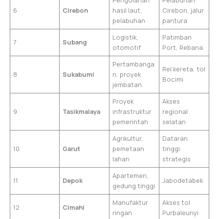
Pengolahan
Pelabuhan
6
Cirebon
hasil laut,
Cirebon, jalur
pelabuhan
pantura
Logistik,
Patimban
7
Subang
otomotif
Port, Rebana
Pertambanga
Rel kereta, tol
8
Sukabumi
n, proyek
Bocimi
jembatan
Proyek
Akses
9
Tasikmalaya
infrastruktur
regional
pemerintah
selatan
Agrikultur,
Dataran
10
Garut
pemetaan
tinggi
lahan
strategis
Apartemen,
11
Depok
Jabodetabek
gedung tinggi
Manufaktur
Akses tol
12
Cimahi
ringan
Purbaleunyi