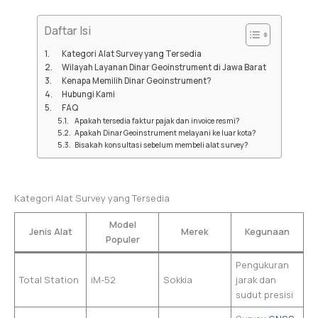
Daftar Isi
Kategori Alat Survey yang Tersedia
Wilayah Layanan Dinar Geoinstrument di Jawa Barat
Kenapa Memilih Dinar Geoinstrument?
Hubungi Kami
FAQ
Apakah tersedia faktur pajak dan invoice resmi?
Apakah Dinar Geoinstrument melayani ke luar kota?
Bisakah konsultasi sebelum membeli alat survey?
Kategori Alat Survey yang Tersedia
Model
Jenis Alat
Merek
Kegunaan
Populer
Pengukuran
Total Station
iM-52
Sokkia
jarak dan
sudut presisi