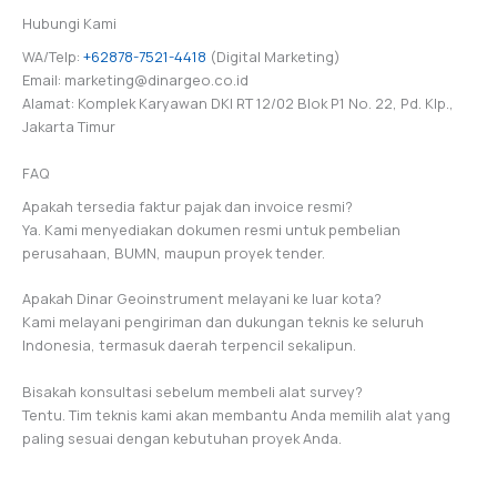
Hubungi Kami
WA/Telp:
+62878-7521-4418
(Digital Marketing)
Email: marketing@dinargeo.co.id
Alamat: Komplek Karyawan DKI RT 12/02 Blok P1 No. 22, Pd. Klp.,
Jakarta Timur
FAQ
Apakah tersedia faktur pajak dan invoice resmi?
Ya. Kami menyediakan dokumen resmi untuk pembelian
perusahaan, BUMN, maupun proyek tender.
Apakah Dinar Geoinstrument melayani ke luar kota?
Kami melayani pengiriman dan dukungan teknis ke seluruh
Indonesia, termasuk daerah terpencil sekalipun.
Bisakah konsultasi sebelum membeli alat survey?
Tentu. Tim teknis kami akan membantu Anda memilih alat yang
paling sesuai dengan kebutuhan proyek Anda.