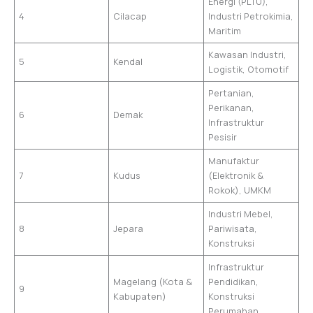
Energi (PLTU),
4
Cilacap
Industri Petrokimia,
Maritim
Kawasan Industri,
5
Kendal
Logistik, Otomotif
Pertanian,
Perikanan,
6
Demak
Infrastruktur
Pesisir
Manufaktur
7
Kudus
(Elektronik &
Rokok), UMKM
Industri Mebel,
8
Jepara
Pariwisata,
Konstruksi
Infrastruktur
Magelang (Kota &
Pendidikan,
9
Kabupaten)
Konstruksi
Perumahan