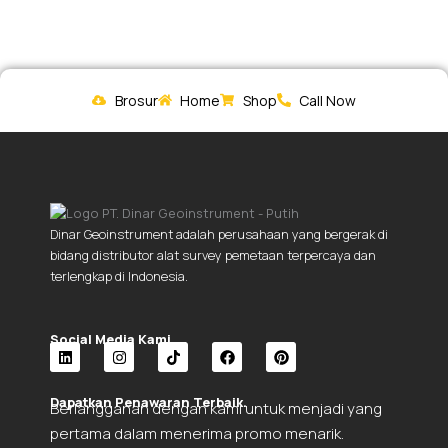
Brosur
Home
Shop
Call Now
Dinar Geoinstrument adalah perusahaan yang bergerak di
bidang distributor alat survey pemetaan terpercaya dan
terlengkap di Indonesia.
Social Media Kami.
L
I
T
F
P
i
n
i
a
i
Dapatkan Penawaran Terbaik.
Berlangganan dengan kami untuk menjadi yang
n
s
k
c
n
k
t
t
e
t
pertama dalam menerima promo menarik.
e
a
o
b
e