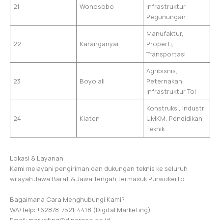
21
Wonosobo
Infrastruktur
Pegunungan
Manufaktur,
22
Karanganyar
Properti,
Transportasi
Agribisnis,
23
Boyolali
Peternakan,
Infrastruktur Tol
Konstruksi, Industri
24
Klaten
UMKM, Pendidikan
Teknik
Lokasi & Layanan
Kami melayani pengiriman dan dukungan teknis ke seluruh
wilayah Jawa Barat & Jawa Tengah termasuk Purwokerto. .
Bagaimana Cara Menghubungi Kami?
WA/Telp: +62878-7521-4418 (Digital Marketing)
Email: marketing@dinargeo.co.id