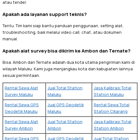
atau tender.
Apakah ada layanan support teknis?
Tentu. Tim kami siap bantu panduan penggunaan, setting alat,
troubleshooting, baik melalui video call, chat, atau dokumen
manual.
Apakah alat survey bisa dikirim ke Ambon dan Ternate?
Bisa. Ambon dan Ternate adalah dua kota utama pengiriman kami di
wilayah Maluku. Kami juga menjangkau kota dan kabupaten lainnya
sesuai permintaan.
Rental Sewa Alat
Jual Total Station
Jasa Kalibrasi Total
Survey Maluku
Maluku
Station Maluku
Rental Sewa GPS
Jual GPS Geodetik
Rental Sewa Total
Geodetik Maluku
Maluku
Station Cikarang
Rental Sewa Alat
Jual Total Station
Jasa Kalibrasi Total
Survey Ambon
Ambon
Station Ambon
Rental Sewa GPS
Jual GPS Geodetik
Jual Total Station