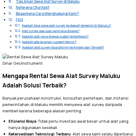
Tips Aman Sewa Alat Survey di Maluku
Referensi Otoritatif
Bagaimana Cara Menghubungi Kami?
FAQ
Apakah bisa sewa alat survey ke daerah terpencil di Maluku?
Alat survey apa saja yang bisa disewa?
Apakah alat yang disewa sudah terkalibrasi?
Apakah ada layanan support teknis?
Apakah alat survey bisa dikirim ke Ambon dan Ternate?
Dinar Geoinstrument
Mengapa Rental Sewa Alat Survey Maluku
Adalah Solusi Terbaik?
Banyak perusahaan konstruksi, konsultan pemetaan, dan instansi
pemerintahan di Maluku memilih menyewa alat survey daripada
membeli karena beberapa alasan penting:
Efisiensi Biaya
: Tidak perlu investasi awal besar untuk alat yang
hanya digunakan sesekali
Ketersediaan Teknologi Terbaru
: Alat sewa kami selalu diperbarui