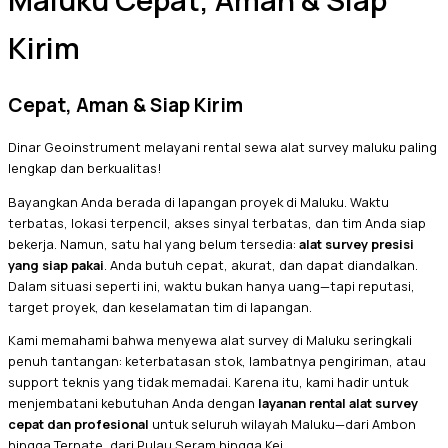
Maluku Cepat, Aman & Siap
Kirim
Cepat, Aman & Siap Kirim
Dinar Geoinstrument melayani rental sewa alat survey maluku paling
lengkap dan berkualitas!
Bayangkan Anda berada di lapangan proyek di Maluku. Waktu
terbatas, lokasi terpencil, akses sinyal terbatas, dan tim Anda siap
bekerja. Namun, satu hal yang belum tersedia:
alat survey presisi
yang siap pakai
. Anda butuh cepat, akurat, dan dapat diandalkan.
Dalam situasi seperti ini, waktu bukan hanya uang—tapi reputasi,
target proyek, dan keselamatan tim di lapangan.
Kami memahami bahwa menyewa alat survey di Maluku seringkali
penuh tantangan: keterbatasan stok, lambatnya pengiriman, atau
support teknis yang tidak memadai. Karena itu, kami hadir untuk
menjembatani kebutuhan Anda dengan
layanan rental alat survey
cepat dan profesional
untuk seluruh wilayah Maluku—dari Ambon
hingga Ternate, dari Pulau Seram hingga Kei.