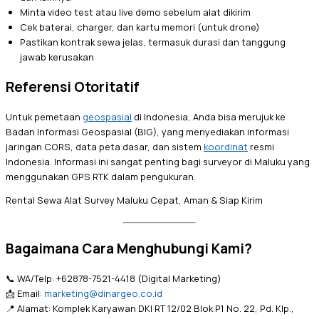
Minta video test atau live demo sebelum alat dikirim
Cek baterai, charger, dan kartu memori (untuk drone)
Pastikan kontrak sewa jelas, termasuk durasi dan tanggung
jawab kerusakan
Referensi Otoritatif
Untuk pemetaan
geospasial
di Indonesia, Anda bisa merujuk ke
Badan Informasi Geospasial (BIG), yang menyediakan informasi
jaringan CORS, data peta dasar, dan sistem
koordinat
resmi
Indonesia. Informasi ini sangat penting bagi surveyor di Maluku yang
menggunakan GPS RTK dalam pengukuran.
Rental Sewa Alat Survey Maluku Cepat, Aman & Siap Kirim
Bagaimana Cara Menghubungi Kami?
📞 WA/Telp: +62878-7521-4418 (Digital Marketing)
📩 Email:
marketing@dinargeo.co.id
📍 Alamat: Komplek Karyawan DKI RT 12/02 Blok P1 No. 22, Pd. Klp.,