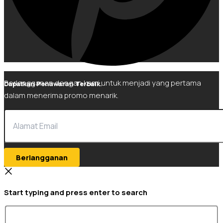
Berlangganan dengan kami untuk menjadi yang pertama
Dapatkan Penawaran Terbaik.
dalam menerima promo menarik.
Berlangganan
Start typing and press enter to search