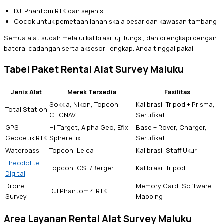
DJI Phantom RTK dan sejenis
Cocok untuk pemetaan lahan skala besar dan kawasan tambang
Semua alat sudah melalui kalibrasi, uji fungsi, dan dilengkapi dengan
baterai cadangan serta aksesori lengkap. Anda tinggal pakai.
Tabel Paket Rental Alat Survey Maluku
Jenis Alat
Merek Tersedia
Fasilitas
Sokkia, Nikon, Topcon,
Kalibrasi, Tripod + Prisma,
Total Station
CHCNAV
Sertifikat
GPS
Hi-Target, Alpha Geo, Efix,
Base + Rover, Charger,
Geodetik RTK
SphereFix
Sertifikat
Waterpass
Topcon, Leica
Kalibrasi, Staff Ukur
Theodolite
Topcon, CST/Berger
Kalibrasi, Tripod
Digital
Drone
Memory Card, Software
DJI Phantom 4 RTK
Survey
Mapping
Area Layanan Rental Alat Survey Maluku