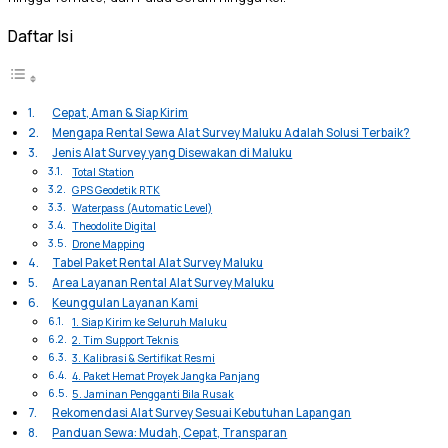
Daftar Isi
Cepat, Aman & Siap Kirim
Mengapa Rental Sewa Alat Survey Maluku Adalah Solusi Terbaik?
Jenis Alat Survey yang Disewakan di Maluku
Total Station
GPS Geodetik RTK
Waterpass (Automatic Level)
Theodolite Digital
Drone Mapping
Tabel Paket Rental Alat Survey Maluku
Area Layanan Rental Alat Survey Maluku
Keunggulan Layanan Kami
1. Siap Kirim ke Seluruh Maluku
2. Tim Support Teknis
3. Kalibrasi & Sertifikat Resmi
4. Paket Hemat Proyek Jangka Panjang
5. Jaminan Pengganti Bila Rusak
Rekomendasi Alat Survey Sesuai Kebutuhan Lapangan
Panduan Sewa: Mudah, Cepat, Transparan