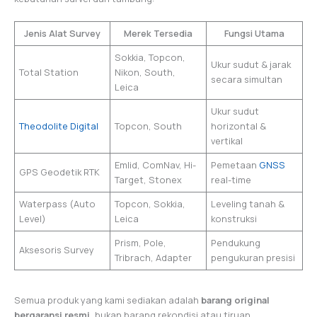
Jenis Alat Survey
Merek Tersedia
Fungsi Utama
Sokkia, Topcon,
Ukur sudut & jarak
Total Station
Nikon, South,
secara simultan
Leica
Ukur sudut
Theodolite Digital
Topcon, South
horizontal &
vertikal
Emlid, ComNav, Hi-
Pemetaan
GNSS
GPS Geodetik RTK
Target, Stonex
real-time
Waterpass (Auto
Topcon, Sokkia,
Leveling tanah &
Level)
Leica
konstruksi
Prism, Pole,
Pendukung
Aksesoris Survey
Tribrach, Adapter
pengukuran presisi
Semua produk yang kami sediakan adalah
barang original
bergaransi resmi
, bukan barang rekondisi atau tiruan.