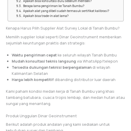
Apakah bisa konsultasi dulu sebelum membeli?
Berapa lama pengiriman ke Tanah Bumbu?
Apakah alat yang dibeli sudah termasuk sertifikat kalibrasi?
Apakah bisa trade-in alat lama?
Kenapa Harus Pilih Supplier Alat Survey Lokal di Tanah Bumbu?
Memilih supplier lokal seperti Dinar Geoinstrument memberikan
sejumlah keuntungan praktis dan strategis:
Waktu pengiriman cepat
ke seluruh wilayah Tanah Bumbu
Mudah konsultasi teknis langsung
via WhatsApp/telepon
Tersedia dukungan teknisi berpengalaman
di wilayah
Kalimantan Selatan
Harga lebih kompetitif
dibanding distributor luar daerah
Kami paham kondisi medan kerja di Tanah Bumbu yang khas:
tambang batubara, cuaca tropis lembap, dan medan hutan atau
sungai yang menantang.
Produk Unggulan Dinar Geoinstrument
Berikut adalah produk andalan yang kami sediakan untuk
kebutuhan survei dan tambang: