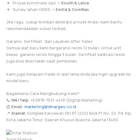
Proyek konstruksi sipil ➝
South & Leica
Survey lahan GNSS ➝
Emlid & ComNav
Jika ragu, cukup kirimkan deskripsi proyek Anda—kami bantu
rekomendasikan solusi terbaik.
Garansi, Sertifikat, dan Layanan After Sales
Semua alat baru kami bergaransi resmi 12 bulan. Untuk unit
bekas, garansi servis hingga 3 bulan. Sertifikat kalibrasi resmi
juga bisa disertakan saat pembelian.
Kami juga melayani trade-in alat lama Anda jika ingin upgrade ke
model baru.
Bagaimana Cara Menghubungi Kami?
📞
WA/Telp:
+62878-7521-4418 (Digital Marketing)
📩
Email:
marketing@dinargeo.co.id
📍
Alamat:
Komplek Karyawan DKI RT 12/02 Blok P1 No. 22, Pd. Klp.,
Kota Jakarta Timur, Daerah Khusus Ibukota Jakarta 13450
Total Station