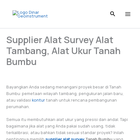
Skip
to
content
Supplier Alat Survey Alat
Tambang, Alat Ukur Tanah
Bumbu
Bayangkan Anda sedang menangani proyek besar di Tanah
Bumbu: pemetaan wilayah tambang, pengukuran jalan baru,
atau validasi
kontur
tanah untuk rencana pembangunan
perumahan.
Semua itu membutuhkan alat ukur yang presisi dan andal. Tapi
bagaimana jika alat yang Anda pakai sudah usang, tidak
terkalibrasi, atau bahkan tidak sesuai standar proyek? Inilah
pentingnya memilih
supplier alat survey
Tanah Bumbu
yang