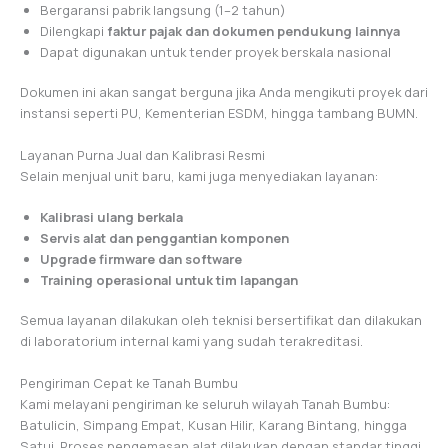
Bergaransi pabrik langsung (1–2 tahun)
Dilengkapi
faktur pajak dan dokumen pendukung lainnya
Dapat digunakan untuk tender proyek berskala nasional
Dokumen ini akan sangat berguna jika Anda mengikuti proyek dari
instansi seperti PU, Kementerian ESDM, hingga tambang BUMN.
Layanan Purna Jual dan Kalibrasi Resmi
Selain menjual unit baru, kami juga menyediakan layanan:
Kalibrasi ulang berkala
Servis alat dan penggantian komponen
Upgrade firmware dan software
Training operasional untuk tim lapangan
Semua layanan dilakukan oleh teknisi bersertifikat dan dilakukan
di laboratorium internal kami yang sudah terakreditasi.
Pengiriman Cepat ke Tanah Bumbu
Kami melayani pengiriman ke seluruh wilayah Tanah Bumbu:
Batulicin, Simpang Empat, Kusan Hilir, Karang Bintang, hingga
Satui. Proses pengemasan alat dilakukan dengan standar tinggi