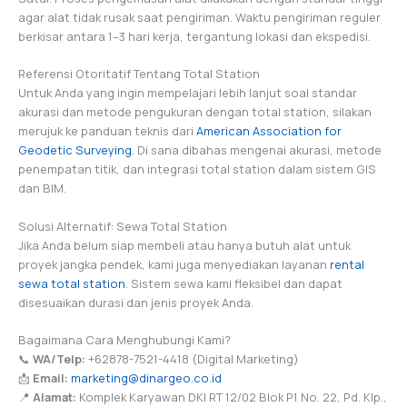
agar alat tidak rusak saat pengiriman. Waktu pengiriman reguler
berkisar antara 1–3 hari kerja, tergantung lokasi dan ekspedisi.
Referensi Otoritatif Tentang Total Station
Untuk Anda yang ingin mempelajari lebih lanjut soal standar
akurasi dan metode pengukuran dengan total station, silakan
merujuk ke panduan teknis dari
American Association for
Geodetic Surveying
. Di sana dibahas mengenai akurasi, metode
penempatan titik, dan integrasi total station dalam sistem GIS
dan BIM.
Solusi Alternatif: Sewa Total Station
Jika Anda belum siap membeli atau hanya butuh alat untuk
proyek jangka pendek, kami juga menyediakan layanan
rental
sewa total station
. Sistem sewa kami fleksibel dan dapat
disesuaikan durasi dan jenis proyek Anda.
Bagaimana Cara Menghubungi Kami?
📞
WA/Telp:
+62878-7521-4418 (Digital Marketing)
📩
Email:
marketing@dinargeo.co.id
📍
Alamat:
Komplek Karyawan DKI RT 12/02 Blok P1 No. 22, Pd. Klp.,