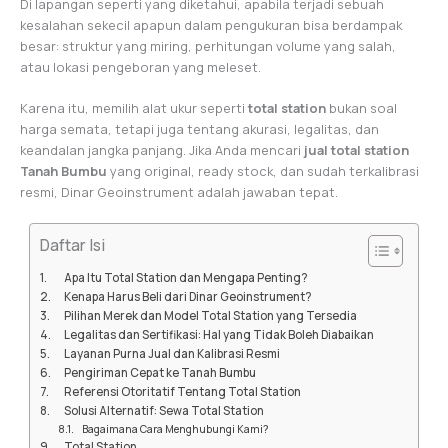
Di lapangan seperti yang diketahui, apabila terjadi sebuah
kesalahan sekecil apapun dalam pengukuran bisa berdampak
besar: struktur yang miring, perhitungan volume yang salah,
atau lokasi pengeboran yang meleset.
Karena itu, memilih alat ukur seperti
total station
bukan soal
harga semata, tetapi juga tentang akurasi, legalitas, dan
keandalan jangka panjang. Jika Anda mencari
jual total station
Tanah Bumbu
yang original, ready stock, dan sudah terkalibrasi
resmi, Dinar Geoinstrument adalah jawaban tepat.
Daftar Isi
Apa Itu Total Station dan Mengapa Penting?
Kenapa Harus Beli dari Dinar Geoinstrument?
Pilihan Merek dan Model Total Station yang Tersedia
Legalitas dan Sertifikasi: Hal yang Tidak Boleh Diabaikan
Layanan Purna Jual dan Kalibrasi Resmi
Pengiriman Cepat ke Tanah Bumbu
Referensi Otoritatif Tentang Total Station
Solusi Alternatif: Sewa Total Station
Bagaimana Cara Menghubungi Kami?
Total Station