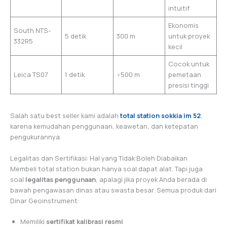
intuitif
Ekonomis
South NTS-
5 detik
300 m
untuk proyek
332R5
kecil
Cocok untuk
Leica TS07
1 detik
>500 m
pemetaan
presisi tinggi
Salah satu best seller kami adalah
total station sokkia im 52
,
karena kemudahan penggunaan, keawetan, dan ketepatan
pengukurannya.
Legalitas dan Sertifikasi: Hal yang Tidak Boleh Diabaikan
Membeli total station bukan hanya soal dapat alat. Tapi juga
soal
legalitas penggunaan
, apalagi jika proyek Anda berada di
bawah pengawasan dinas atau swasta besar. Semua produk dari
Dinar Geoinstrument:
Memiliki
sertifikat kalibrasi resmi