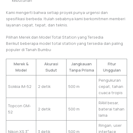
kebutuhan
Kami mengerti bahwa setiap proyek punya urgensi dan
spesifikasi berbeda. Itulah sebabnya kami berkomitmen memberi
layanan cepat, tepat, dan teknis.
Pilihan Merek dan Model Total Station yang Tersedia
Berikut beberapa model total station yang tersedia dan paling
populer di Tanah Bumbu:
Merek &
Akurasi
Jangkauan
Fitur
Model
Sudut
Tanpa Prisma
Unggulan
Pengukuran
Sokkia IM-52
2 detik
500 m
cepat, tahan
cuaca tropis
RAM besar,
Topcon GM-
2 detik
500 m
baterai tahan
52
lama
Ringan, user
Nikon XS 3″
3 detik
500 m
interface