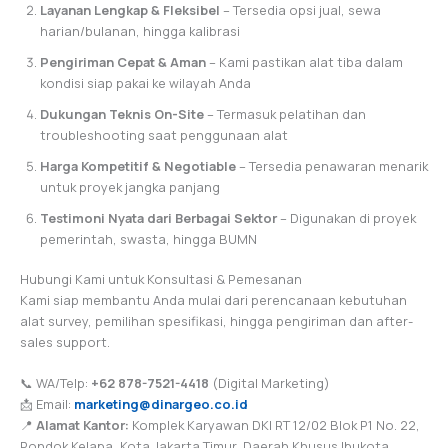
Layanan Lengkap & Fleksibel
– Tersedia opsi jual, sewa
harian/bulanan, hingga kalibrasi
Pengiriman Cepat & Aman
– Kami pastikan alat tiba dalam
kondisi siap pakai ke wilayah Anda
Dukungan Teknis On-Site
– Termasuk pelatihan dan
troubleshooting saat penggunaan alat
Harga Kompetitif & Negotiable
– Tersedia penawaran menarik
untuk proyek jangka panjang
Testimoni Nyata dari Berbagai Sektor
– Digunakan di proyek
pemerintah, swasta, hingga BUMN
Hubungi Kami untuk Konsultasi & Pemesanan
Kami siap membantu Anda mulai dari perencanaan kebutuhan
alat survey, pemilihan spesifikasi, hingga pengiriman dan after-
sales support.
📞 WA/Telp:
+62 878-7521-4418
(Digital Marketing)
📩 Email:
marketing@dinargeo.co.id
📍
Alamat Kantor:
Komplek Karyawan DKI RT 12/02 Blok P1 No. 22,
Pondok Kelapa, Kota Jakarta Timur, Daerah Khusus Ibukota