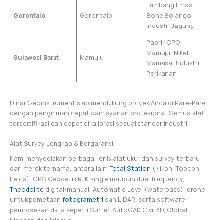
Tambang Emas
Gorontalo
Gorontalo
Bone Bolango,
Industri Jagung
Pabrik CPO
Mamuju, Nikel
Sulawesi Barat
Mamuju
Mamasa, Industri
Perikanan
Dinar Geoinstrument siap mendukung proyek Anda di Pare-Pare
dengan pengiriman cepat dan layanan profesional. Semua alat
tersertifikasi dan dapat dikalibrasi sesuai standar industri.
Alat Survey Lengkap & Bergaransi
Kami menyediakan berbagai jenis alat ukur dan survey terbaru
dari merek ternama, antara lain:
Total Station
(Nikon, Topcon,
Leica), GPS Geodetik RTK single maupun dual frequency,
Theodolite
digital/manual, Automatic Level (waterpass), drone
untuk pemetaan
fotogrametri
dan LIDAR, serta software
pemrosesan data seperti Surfer, AutoCAD Civil 3D, Global