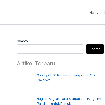
Skip
to
Home
content
Instagram
LinkedIn
TikTok
Pinterest
Facebook
Search
Search
Artikel Terbaru
Survey GNSS Receiver: Fungsi dan Cara
Pakainya
Bagian-Bagian Total Station dan Fungsinya:
Panduan untuk Pemula