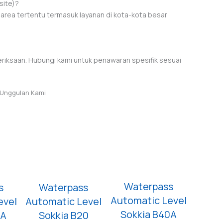
site)?
-area tertentu termasuk layanan di kota-kota besar
eriksaan. Hubungi kami untuk penawaran spesifik sesuai
 Unggulan Kami
Waterpass
s
Waterpass
Automatic Level
evel
Automatic Level
Sokkia B40A
0A
Sokkia B20