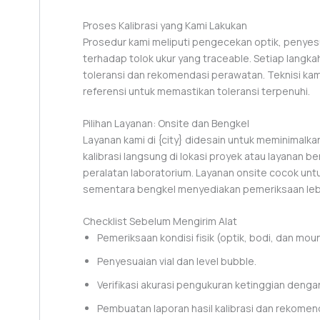
Proses Kalibrasi yang Kami Lakukan
Prosedur kami meliputi pengecekan optik, penyesuai
terhadap tolok ukur yang traceable. Setiap langka
toleransi dan rekomendasi perawatan. Teknisi ka
referensi untuk memastikan toleransi terpenuhi.
Pilihan Layanan: Onsite dan Bengkel
Layanan kami di {city} didesain untuk meminimalk
kalibrasi langsung di lokasi proyek atau layanan
peralatan laboratorium. Layanan onsite cocok unt
sementara bengkel menyediakan pemeriksaan leb
Checklist Sebelum Mengirim Alat
Pemeriksaan kondisi fisik (optik, bodi, dan moun
Penyesuaian vial dan level bubble.
Verifikasi akurasi pengukuran ketinggian denga
Pembuatan laporan hasil kalibrasi dan rekomenda