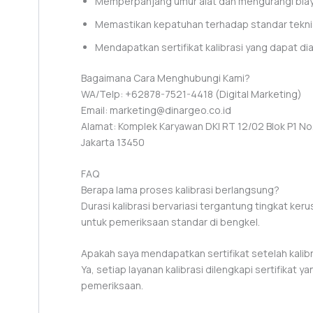
Memperpanjang umur alat dan mengurangi bia
Memastikan kepatuhan terhadap standar tekni
Mendapatkan sertifikat kalibrasi yang dapat dia
Bagaimana Cara Menghubungi Kami?
WA/Telp: +62878-7521-4418 (Digital Marketing)
Email: marketing@dinargeo.co.id
Alamat: Komplek Karyawan DKI RT 12/02 Blok P1 No. 
Jakarta 13450
FAQ
Berapa lama proses kalibrasi berlangsung?
Durasi kalibrasi bervariasi tergantung tingkat ker
untuk pemeriksaan standar di bengkel.
Apakah saya mendapatkan sertifikat setelah kalib
Ya, setiap layanan kalibrasi dilengkapi sertifikat y
pemeriksaan.