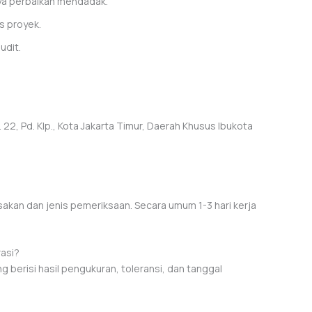
ya perbaikan mendadak.
s proyek.
udit.
22, Pd. Klp., Kota Jakarta Timur, Daerah Khusus Ibukota
usakan dan jenis pemeriksaan. Secara umum 1-3 hari kerja
rasi?
ang berisi hasil pengukuran, toleransi, dan tanggal