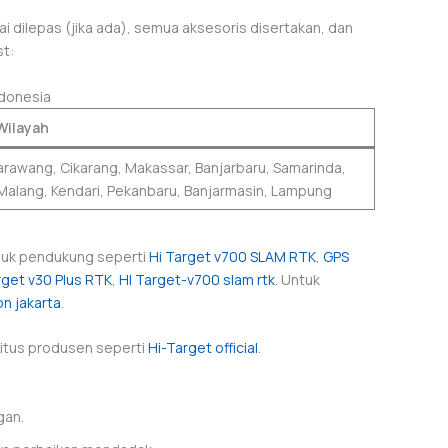
i dilepas (jika ada), semua aksesoris disertakan, dan
st:
ndonesia
Wilayah
arawang, Cikarang, Makassar, Banjarbaru, Samarinda,
 Malang, Kendari, Pekanbaru, Banjarmasin, Lampung
duk pendukung seperti
Hi Target v700 SLAM RTK
,
GPS
rget v30 Plus RTK
,
HI Target-v700 slam rtk
. Untuk
on jakarta
.
 situs produsen seperti
Hi-Target official
.
gan.