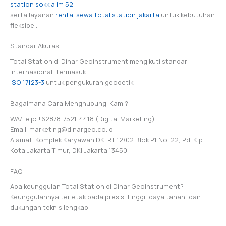
station sokkia im 52
serta layanan
rental sewa total station jakarta
untuk kebutuhan
fleksibel.
Standar Akurasi
Total Station di Dinar Geoinstrument mengikuti standar
internasional, termasuk
ISO 17123-3
untuk pengukuran geodetik.
Bagaimana Cara Menghubungi Kami?
WA/Telp: +62878-7521-4418 (Digital Marketing)
Email: marketing@dinargeo.co.id
Alamat: Komplek Karyawan DKI RT 12/02 Blok P1 No. 22, Pd. Klp.,
Kota Jakarta Timur, DKI Jakarta 13450
FAQ
Apa keunggulan Total Station di Dinar Geoinstrument?
Keunggulannya terletak pada presisi tinggi, daya tahan, dan
dukungan teknis lengkap.