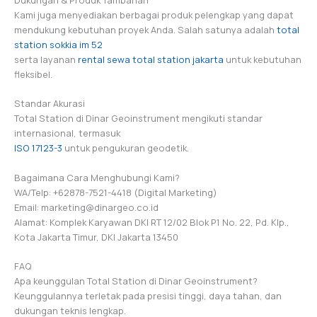
Kami juga menyediakan berbagai produk pelengkap yang dapat
mendukung kebutuhan proyek Anda. Salah satunya adalah
total
station sokkia im 52
serta layanan
rental sewa total station jakarta
untuk kebutuhan
fleksibel.
Standar Akurasi
Total Station di Dinar Geoinstrument mengikuti standar
internasional, termasuk
ISO 17123-3
untuk pengukuran geodetik.
Bagaimana Cara Menghubungi Kami?
WA/Telp: +62878-7521-4418 (Digital Marketing)
Email: marketing@dinargeo.co.id
Alamat: Komplek Karyawan DKI RT 12/02 Blok P1 No. 22, Pd. Klp.,
Kota Jakarta Timur, DKI Jakarta 13450
FAQ
Apa keunggulan Total Station di Dinar Geoinstrument?
Keunggulannya terletak pada presisi tinggi, daya tahan, dan
dukungan teknis lengkap.