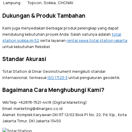
Lampung
Topcon, Sokkia, CHCNAV
Dukungan & Produk Tambahan
Kami juga menyediakan berbagai produk pelengkap yang dapat
mendukung kebutuhan proyek Anda. Salah satunya adalah
total
station sokkia im 52
serta layanan
rental sewa total station jakarta
untuk kebutuhan fleksibel.
Standar Akurasi
Total Station di Dinar Geoinstrument mengikuti standar
internasional, termasuk
ISO 17123-3
untuk pengukuran geodetik.
Bagaimana Cara Menghubungi Kami?
WA/Telp: +62878-7521-4418 (Digital Marketing)
Email: marketing@dinargeo.co.id
Alamat: Komplek Karyawan DKI RT 12/02 Blok P1 No. 22, Pd. Klp., Kota
Jakarta Timur, DKI Jakarta 13450