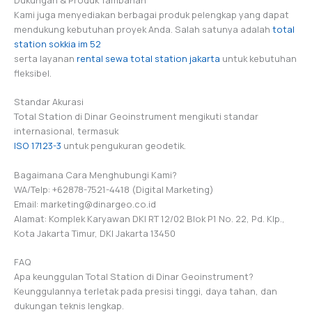
Kami juga menyediakan berbagai produk pelengkap yang dapat
mendukung kebutuhan proyek Anda. Salah satunya adalah
total
station sokkia im 52
serta layanan
rental sewa total station jakarta
untuk kebutuhan
fleksibel.
Standar Akurasi
Total Station di Dinar Geoinstrument mengikuti standar
internasional, termasuk
ISO 17123-3
untuk pengukuran geodetik.
Bagaimana Cara Menghubungi Kami?
WA/Telp: +62878-7521-4418 (Digital Marketing)
Email: marketing@dinargeo.co.id
Alamat: Komplek Karyawan DKI RT 12/02 Blok P1 No. 22, Pd. Klp.,
Kota Jakarta Timur, DKI Jakarta 13450
FAQ
Apa keunggulan Total Station di Dinar Geoinstrument?
Keunggulannya terletak pada presisi tinggi, daya tahan, dan
dukungan teknis lengkap.