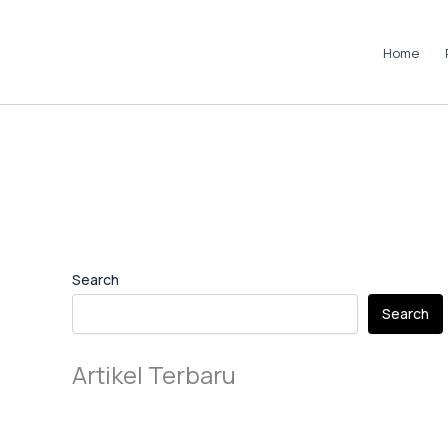
Skip
to
Home
content
Instagram
LinkedIn
TikTok
Pinterest
Facebook
Search
Search
Artikel Terbaru