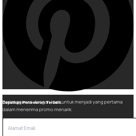
Berlangganan dengan kami untuk menjadi yang pertama
Dapatkan Penawaran Terbaik.
dalam menerima promo menarik.