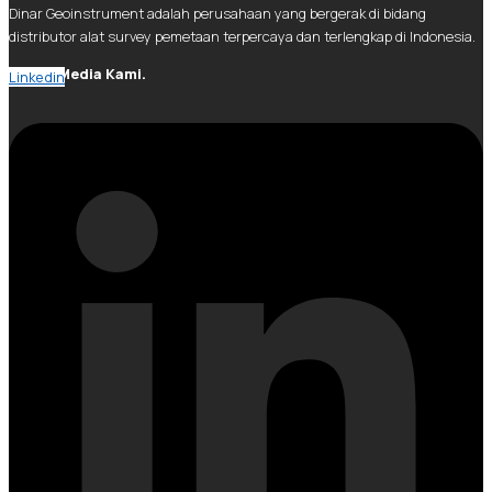
Dinar Geoinstrument adalah perusahaan yang bergerak di bidang
distributor alat survey pemetaan terpercaya dan terlengkap di Indonesia.
Social Media Kami.
Linkedin