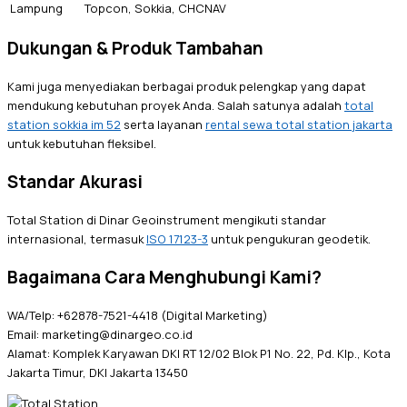
Lampung
Topcon, Sokkia, CHCNAV
Dukungan & Produk Tambahan
Kami juga menyediakan berbagai produk pelengkap yang dapat
mendukung kebutuhan proyek Anda. Salah satunya adalah
total
station sokkia im 52
serta layanan
rental sewa total station jakarta
untuk kebutuhan fleksibel.
Standar Akurasi
Total Station di Dinar Geoinstrument mengikuti standar
internasional, termasuk
ISO 17123-3
untuk pengukuran geodetik.
Bagaimana Cara Menghubungi Kami?
WA/Telp: +62878-7521-4418 (Digital Marketing)
Email: marketing@dinargeo.co.id
Alamat: Komplek Karyawan DKI RT 12/02 Blok P1 No. 22, Pd. Klp., Kota
Jakarta Timur, DKI Jakarta 13450