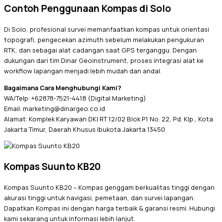
Contoh Penggunaan Kompas di Solo
Di Solo, profesional survei memanfaatkan kompas untuk orientasi
topografi, pengecekan azimuth sebelum melakukan pengukuran
RTK, dan sebagai alat cadangan saat GPS terganggu. Dengan
dukungan dari tim Dinar Geoinstrument, proses integrasi alat ke
workflow lapangan menjadi lebih mudah dan andal.
Bagaimana Cara Menghubungi Kami?
WA/Telp: +62878-7521-4418 (Digital Marketing)
Email: marketing@dinargeo.co.id
Alamat: Komplek Karyawan DKI RT 12/02 Blok P1 No. 22, Pd. Klp., Kota
Jakarta Timur, Daerah Khusus Ibukota Jakarta 13450
Kompas Suunto KB20
Kompas Suunto KB20 – Kompas genggam berkualitas tinggi dengan
akurasi tinggi untuk navigasi, pemetaan, dan survei lapangan.
Dapatkan Kompas ini dengan harga terbaik & garansi resmi. Hubungi
kami sekarang untuk informasi lebih lanjut.