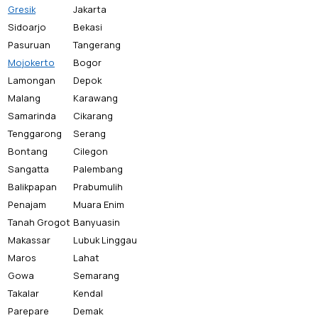
Gresik
Jakarta
Sidoarjo
Bekasi
Pasuruan
Tangerang
Mojokerto
Bogor
Lamongan
Depok
Malang
Karawang
Samarinda
Cikarang
Tenggarong
Serang
Bontang
Cilegon
Sangatta
Palembang
Balikpapan
Prabumulih
Penajam
Muara Enim
Tanah Grogot
Banyuasin
Makassar
Lubuk Linggau
Maros
Lahat
Gowa
Semarang
Takalar
Kendal
Parepare
Demak