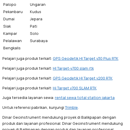
Palopo
Ungaran
Pekanbaru
Kudus
Dumai
Jepara
Siak
Pati
Kampar
Solo
Pelalawan
Surabaya
Bengkalis
Pelajari juga produk terkait:
GPS Geodetik HI Target v30 Plus RTK
Pelajari juga produk terkait:
HI Target-v700 slam rtk
Pelajari juga produk terkait:
GPS Geodetik HI Target v200 RTK
Pelajari juga produk terkait:
Hi Target v700 SLAM RTK
Juga tersedia layanan sewa:
rental sewa total station jakarta
Untuk referensi pabrikan, kunjungi
Trimble
.
Dinar Geoinstrument mendukung proyek di Balikpapan dengan
produk dan layanan profesional. Dinar Geoinstrument mendukung
proyek di Balikpapan dengan produk dan layanan profesional.