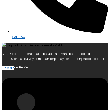
Call Now
Dinar Geoinstrument adalah perusahaan yang bergerak di bidang
distributor alat survey pemetaan terpercaya dan terlengkap di Indonesia.
Social Media Kami.
Linkedin