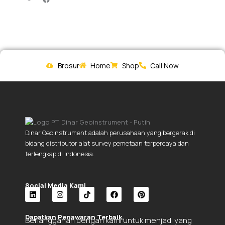
Brosur
Home
Shop
Call Now
Dinar Geoinstrument adalah perusahaan yang bergerak di
bidang distributor alat survey pemetaan terpercaya dan
terlengkap di Indonesia.
Social Media Kami.
L
I
T
F
P
i
n
i
a
i
Dapatkan Penawaran Terbaik.
Berlangganan dengan kami untuk menjadi yang
n
s
k
c
n