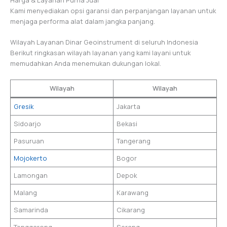
Harga & Layanan Purna Jual
Kami menyediakan opsi garansi dan perpanjangan layanan untuk
menjaga performa alat dalam jangka panjang.
Wilayah Layanan Dinar Geoinstrument di seluruh Indonesia
Berikut ringkasan wilayah layanan yang kami layani untuk
memudahkan Anda menemukan dukungan lokal.
Wilayah
Wilayah
Gresik
Jakarta
Sidoarjo
Bekasi
Pasuruan
Tangerang
Mojokerto
Bogor
Lamongan
Depok
Malang
Karawang
Samarinda
Cikarang
Tenggarong
Serang