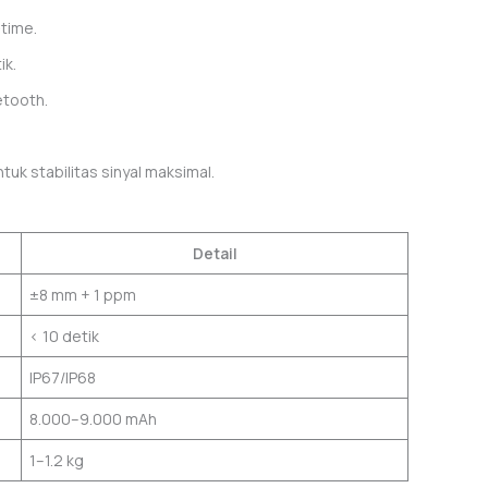
-time.
ik.
etooth.
tuk stabilitas sinyal maksimal.
Detail
±8 mm + 1 ppm
< 10 detik
IP67/IP68
8.000–9.000 mAh
1–1.2 kg