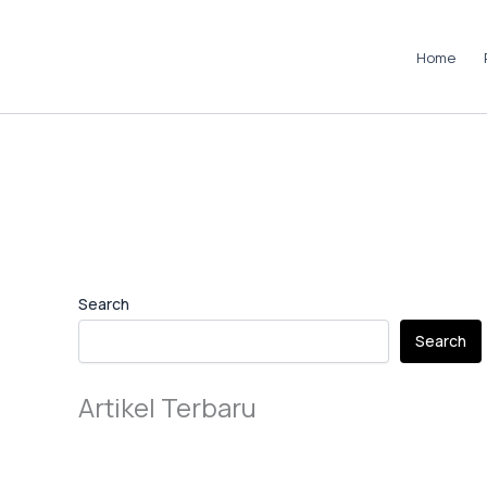
Skip
to
Home
content
Instagram
LinkedIn
TikTok
Pinterest
Facebook
Search
Search
Artikel Terbaru