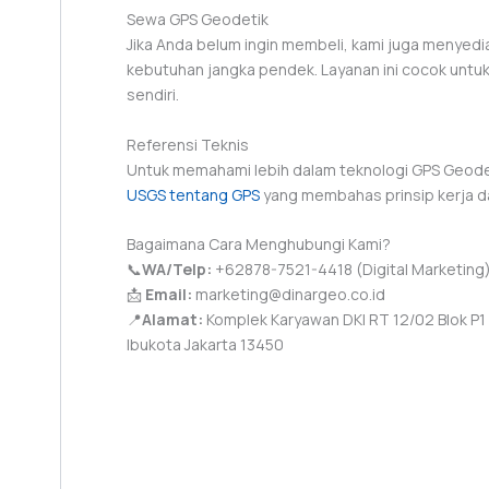
Sewa GPS Geodetik
Jika Anda belum ingin membeli, kami juga menyed
kebutuhan jangka pendek. Layanan ini cocok untu
sendiri.
Referensi Teknis
Untuk memahami lebih dalam teknologi GPS Geode
USGS tentang GPS
yang membahas prinsip kerja d
Bagaimana Cara Menghubungi Kami?
📞
WA/Telp:
+62878-7521-4418 (Digital Marketing
📩
Email:
marketing@dinargeo.co.id
📍
Alamat:
Komplek Karyawan DKI RT 12/02 Blok P1 N
Ibukota Jakarta 13450