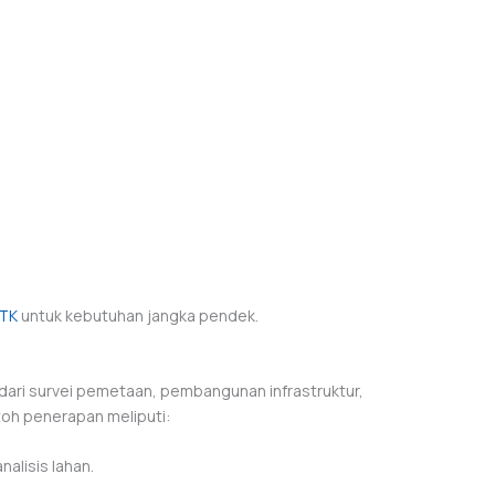
RTK
untuk kebutuhan jangka pendek.
 dari survei pemetaan, pembangunan infrastruktur,
toh penerapan meliputi:
nalisis lahan.