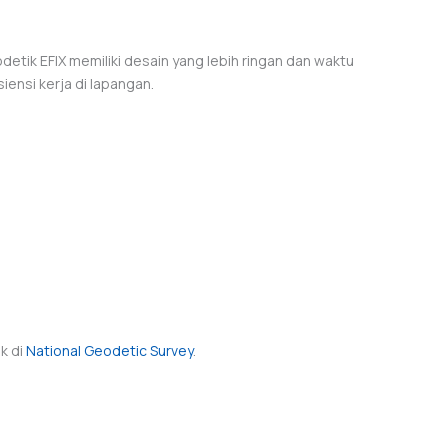
detik EFIX memiliki desain yang lebih ringan dan waktu
siensi kerja di lapangan.
k di
National Geodetic Survey
.