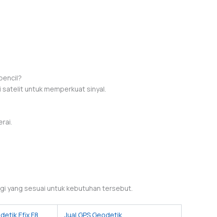
pencil?
satelit untuk memperkuat sinyal.
rai.
nggi yang sesuai untuk kebutuhan tersebut.
detik Efix F8
Jual GPS Geodetik