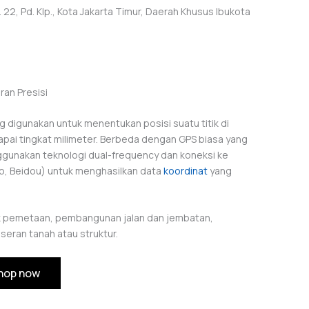
22, Pd. Klp., Kota Jakarta Timur, Daerah Khusus Ibukota
ran Presisi
g digunakan untuk menentukan posisi suatu titik di
pai tingkat milimeter. Berbeda dengan GPS biasa yang
unakan teknologi dual-frequency dan koneksi ke
eo, Beidou) untuk menghasilkan data
koordinat
yang
yek pemetaan, pembangunan jalan dan jembatan,
eran tanah atau struktur.
hop now