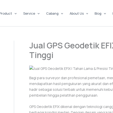
Product
Service
Cabang
About Us
Blog
Jual GPS Geodetik EFI
Tinggi
Bagi para surveyor dan profesional pemetaan, mem
mendapatkan hasil pengukuran yang akurat dan ef
hadir sebagai solusi terbaik untuk memenuhi keb
pembelian hingga pelatihan penggunaan.
GPS Geodetik EFIX dikenal dengan teknologi cang
berbagai kondisi medan. Dengan desain yang kokoh