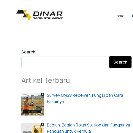
Skip
to
Home
content
Instagram
LinkedIn
TikTok
Pinterest
Facebook
Search
Search
Artikel Terbaru
Survey GNSS Receiver: Fungsi dan Cara
Pakainya
Bagian-Bagian Total Station dan Fungsinya:
Panduan untuk Pemula