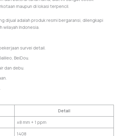
rkotaan maupun di lokasi terpencil.
g dijual adalah produk resmi bergaransi, dilengkapi
h wilayah Indonesia.
pekerjaan survei detail.
lileo, BeiDou.
ir dan debu.
aan.
.
Detail
±8 mm + 1 ppm
1408