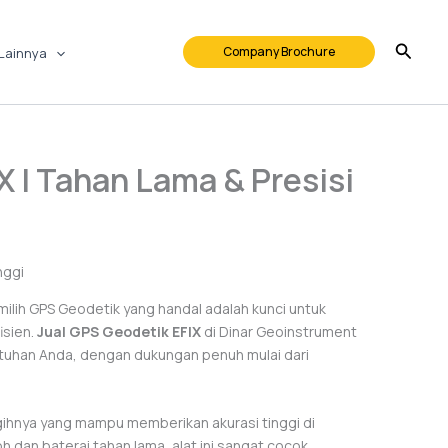
Company Brochure
Lainnya
X | Tahan Lama & Presisi
ilih GPS Geodetik yang handal adalah kunci untuk
isien.
Jual GPS Geodetik EFIX
di Dinar Geoinstrument
utuhan Anda, dengan dukungan penuh mulai dari
gihnya yang mampu memberikan akurasi tinggi di
 dan baterai tahan lama, alat ini sangat cocok