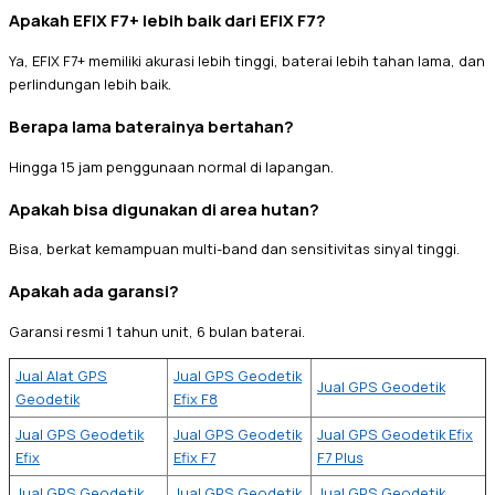
Apakah EFIX F7+ lebih baik dari EFIX F7?
Ya, EFIX F7+ memiliki akurasi lebih tinggi, baterai lebih tahan lama, dan
perlindungan lebih baik.
Berapa lama baterainya bertahan?
Hingga 15 jam penggunaan normal di lapangan.
Apakah bisa digunakan di area hutan?
Bisa, berkat kemampuan multi-band dan sensitivitas sinyal tinggi.
Apakah ada garansi?
Garansi resmi 1 tahun unit, 6 bulan baterai.
Jual Alat GPS
Jual GPS Geodetik
Jual GPS Geodetik
Geodetik
Efix F8
Jual GPS Geodetik
Jual GPS Geodetik
Jual GPS Geodetik Efix
Efix
Efix F7
F7 Plus
Jual GPS Geodetik
Jual GPS Geodetik
Jual GPS Geodetik