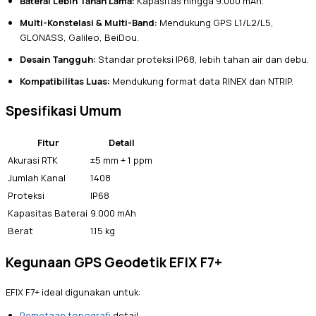
Baterai Lebih Tahan Lama:
Kapasitas hingga 9.000 mAh.
Multi-Konstelasi & Multi-Band:
Mendukung GPS L1/L2/L5,
GLONASS, Galileo, BeiDou.
Desain Tangguh:
Standar proteksi IP68, lebih tahan air dan debu.
Kompatibilitas Luas:
Mendukung format data RINEX dan NTRIP.
Spesifikasi Umum
Fitur
Detail
Akurasi RTK
±5 mm + 1 ppm
Jumlah Kanal
1408
Proteksi
IP68
Kapasitas Baterai
9.000 mAh
Berat
1.15 kg
Kegunaan GPS Geodetik EFIX F7+
EFIX F7+ ideal digunakan untuk:
Pemetaan topografi
detail