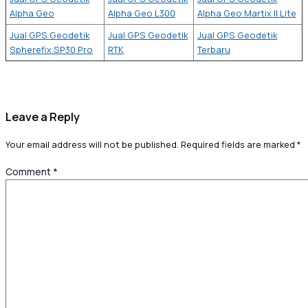
Alpha Geo
Alpha Geo L300
Alpha Geo Martix II Lite
Jual GPS Geodetik
Jual GPS Geodetik
Jual GPS Geodetik
Spherefix SP30 Pro
RTK
Terbaru
Leave a Reply
Your email address will not be published.
Required fields are marked
*
Comment
*