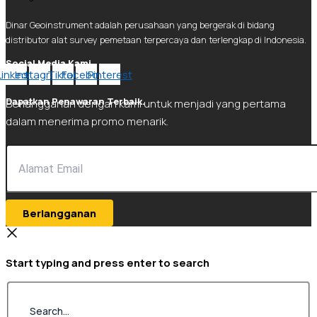
Dinar Geoinstrument adalah perusahaan yang bergerak di bidang
distributor alat survey pemetaan terpercaya dan terlengkap di Indonesia.
Social Media Kami.
Linkedin
Instagram
Tiktok
Facebook
Pinterest
Dapatkan Penawaran Terbaik.
Berlangganan dengan kami untuk menjadi yang pertama
dalam menerima promo menarik.
Berlangganan
Start typing and press enter to search
Search...