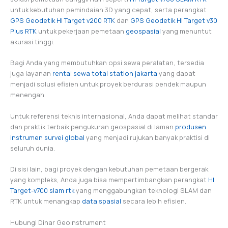
untuk kebutuhan pemindaian 3D yang cepat, serta perangkat
GPS Geodetik HI Target v200 RTK
dan
GPS Geodetik HI Target v30
Plus RTK
untuk pekerjaan pemetaan
geospasial
yang menuntut
akurasi tinggi.
Bagi Anda yang membutuhkan opsi sewa peralatan, tersedia
juga layanan
rental sewa total stat
i
on jakarta
yang dapat
menjadi solusi efisien untuk proyek berdurasi pendek maupun
menengah.
Untuk referensi teknis internasional, Anda dapat melihat standar
dan praktik terbaik pengukuran geospasial di laman
produsen
instrumen survei global
yang menjadi rujukan banyak praktisi di
seluruh dunia.
Di sisi lain, bagi proyek dengan kebutuhan pemetaan bergerak
yang kompleks, Anda juga bisa mempertimbangkan perangkat
HI
Target-v700 slam rtk
yang menggabungkan teknologi SLAM dan
RTK untuk menangkap
data spasial
secara lebih efisien.
Hubungi Dinar Geoinstrument