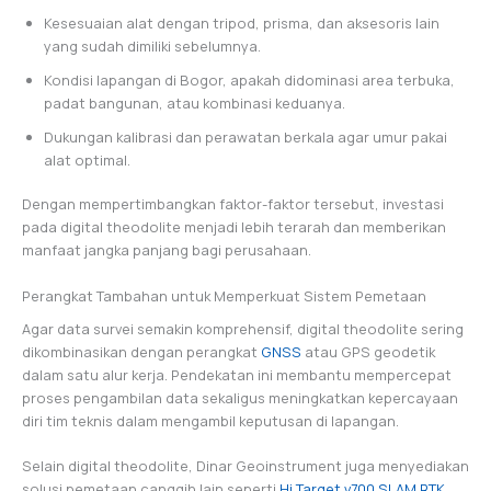
Kesesuaian alat dengan tripod, prisma, dan aksesoris lain
yang sudah dimiliki sebelumnya.
Kondisi lapangan di Bogor, apakah didominasi area terbuka,
padat bangunan, atau kombinasi keduanya.
Dukungan kalibrasi dan perawatan berkala agar umur pakai
alat optimal.
Dengan mempertimbangkan faktor-faktor tersebut, investasi
pada digital theodolite menjadi lebih terarah dan memberikan
manfaat jangka panjang bagi perusahaan.
Perangkat Tambahan untuk Memperkuat Sistem Pemetaan
Agar data survei semakin komprehensif, digital theodolite sering
dikombinasikan dengan perangkat
GNSS
atau GPS geodetik
dalam satu alur kerja. Pendekatan ini membantu mempercepat
proses pengambilan data sekaligus meningkatkan kepercayaan
diri tim teknis dalam mengambil keputusan di lapangan.
Selain digital theodolite, Dinar Geoinstrument juga menyediakan
solusi pemetaan canggih lain seperti
Hi Target v700 SLAM RTK