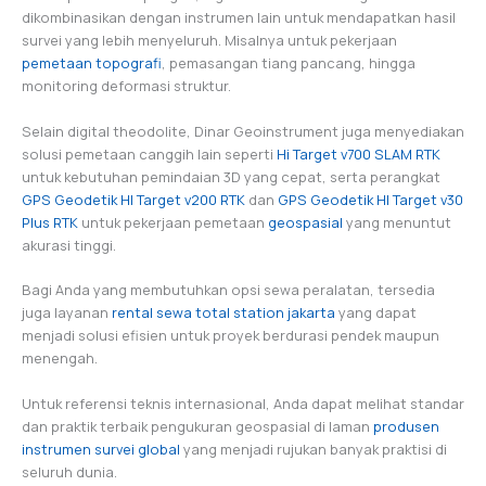
dikombinasikan dengan instrumen lain untuk mendapatkan hasil
survei yang lebih menyeluruh. Misalnya untuk pekerjaan
pemetaan topografi
, pemasangan tiang pancang, hingga
monitoring deformasi struktur.
Selain digital theodolite, Dinar Geoinstrument juga menyediakan
solusi pemetaan canggih lain seperti
Hi Target v700 SLAM RTK
untuk kebutuhan pemindaian 3D yang cepat, serta perangkat
GPS Geodetik HI Target v200 RTK
dan
GPS Geodetik HI Target v30
Plus RTK
untuk pekerjaan pemetaan
geospasial
yang menuntut
akurasi tinggi.
Bagi Anda yang membutuhkan opsi sewa peralatan, tersedia
juga layanan
rental sewa total statio
n
jakarta
yang dapat
menjadi solusi efisien untuk proyek berdurasi pendek maupun
menengah.
Untuk referensi teknis internasional, Anda dapat melihat standar
dan praktik terbaik pengukuran geospasial di laman
produsen
instrumen survei global
yang menjadi rujukan banyak praktisi di
seluruh dunia.