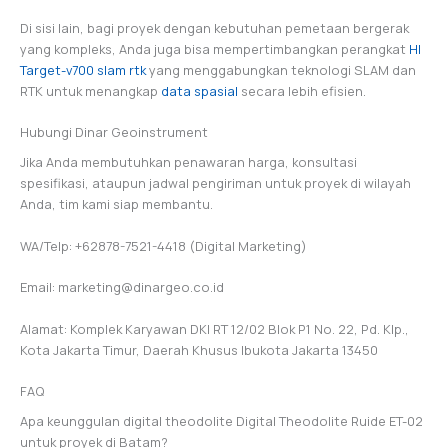
Di sisi lain, bagi proyek dengan kebutuhan pemetaan bergerak
yang kompleks, Anda juga bisa mempertimbangkan perangkat
HI
Target-v700 slam rtk
yang menggabungkan teknologi SLAM dan
RTK untuk menangkap
data spasial
secara lebih efisien.
Hubungi Dinar Geoinstrument
Jika Anda membutuhkan penawaran harga, konsultasi
spesifikasi, ataupun jadwal pengiriman untuk proyek di wilayah
Anda, tim kami siap membantu.
WA/Telp: +62878-7521-4418 (Digital Marketing)
Email: marketing@dinargeo.co.id
Alamat: Komplek Karyawan DKI RT 12/02 Blok P1 No. 22, Pd. Klp.,
Kota Jakarta Timur, Daerah Khusus Ibukota Jakarta 13450
FAQ
Apa keunggulan digital theodolite Digital Theodolite Ruide ET-02
untuk proyek di Batam?