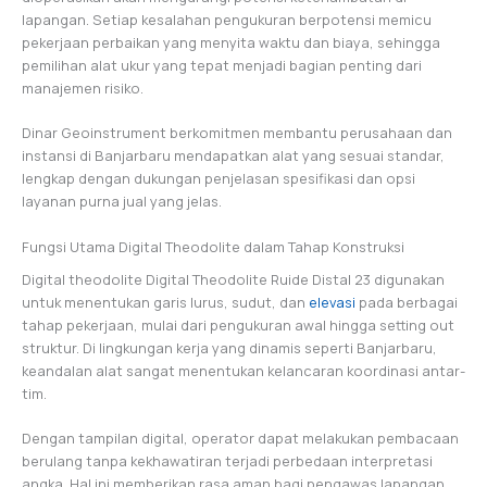
lapangan. Setiap kesalahan pengukuran berpotensi memicu
pekerjaan perbaikan yang menyita waktu dan biaya, sehingga
pemilihan alat ukur yang tepat menjadi bagian penting dari
manajemen risiko.
Dinar Geoinstrument berkomitmen membantu perusahaan dan
instansi di Banjarbaru mendapatkan alat yang sesuai standar,
lengkap dengan dukungan penjelasan spesifikasi dan opsi
layanan purna jual yang jelas.
Fungsi Utama Digital Theodolite dalam Tahap Konstruksi
Digital theodolite Digital Theodolite Ruide Distal 23 digunakan
untuk menentukan garis lurus, sudut, dan
elevasi
pada berbagai
tahap pekerjaan, mulai dari pengukuran awal hingga setting out
struktur. Di lingkungan kerja yang dinamis seperti Banjarbaru,
keandalan alat sangat menentukan kelancaran koordinasi antar-
tim.
Dengan tampilan digital, operator dapat melakukan pembacaan
berulang tanpa kekhawatiran terjadi perbedaan interpretasi
angka. Hal ini memberikan rasa aman bagi pengawas lapangan