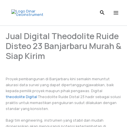
I
L
T
P
F
Skip
n
i
i
i
a
to
s
n
k
n
c
content
t
k
T
t
e
a
e
o
e
b
g
d
k
r
o
Jual Digital Theodolite Ruide
r
I
e
o
a
n
s
k
Disteo 23 Banjarbaru Murah &
m
t
Siap Kirim
Proyek pembangunan di Banjarbaru kini semakin menuntut
akurasi data survei yang dapat dipertanggungjawabkan, baik
kepada pemilik proyek maupun pihak pengawas. Digital
theodolite Digital
Theodolite Ruide Distal 23 hadir sebagai solusi
praktis untuk memastikan pengukuran sudut dilakukan dengan
standar yang konsisten.
Bagi tim engineering, instrumen yang stabil dan mudah
dioperasikan akan mengurangi potensi keterlambatan di