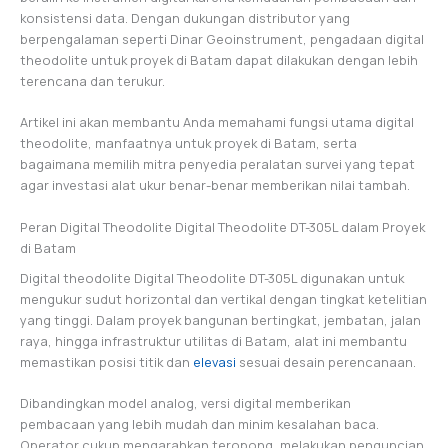
konsistensi data. Dengan dukungan distributor yang
berpengalaman seperti Dinar Geoinstrument, pengadaan digital
theodolite untuk proyek di Batam dapat dilakukan dengan lebih
terencana dan terukur.
Artikel ini akan membantu Anda memahami fungsi utama digital
theodolite, manfaatnya untuk proyek di Batam, serta
bagaimana memilih mitra penyedia peralatan survei yang tepat
agar investasi alat ukur benar-benar memberikan nilai tambah.
Peran Digital Theodolite Digital Theodolite DT-305L dalam Proyek
di Batam
Digital theodolite Digital Theodolite DT-305L digunakan untuk
mengukur sudut horizontal dan vertikal dengan tingkat ketelitian
yang tinggi. Dalam proyek bangunan bertingkat, jembatan, jalan
raya, hingga infrastruktur utilitas di Batam, alat ini membantu
memastikan posisi titik dan
elevasi
sesuai desain perencanaan.
Dibandingkan model analog, versi digital memberikan
pembacaan yang lebih mudah dan minim kesalahan baca.
Operator cukup mengarahkan teropong, melakukan penguncian