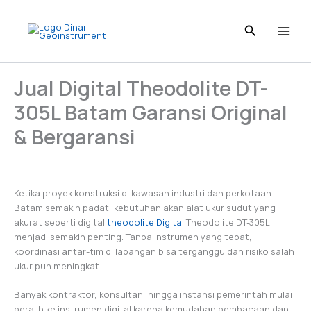
I
L
T
P
F
Skip
n
i
i
i
a
to
s
n
k
n
c
content
t
k
T
t
e
a
e
o
e
b
g
d
k
r
o
Jual Digital Theodolite DT-
r
I
e
o
a
n
s
k
305L Batam Garansi Original
m
t
& Bergaransi
Ketika proyek konstruksi di kawasan industri dan perkotaan
Batam semakin padat, kebutuhan akan alat ukur sudut yang
akurat seperti digital
theodolite Digital
Theodolite DT-305L
menjadi semakin penting. Tanpa instrumen yang tepat,
koordinasi antar-tim di lapangan bisa terganggu dan risiko salah
ukur pun meningkat.
Banyak kontraktor, konsultan, hingga instansi pemerintah mulai
beralih ke instrumen digital karena kemudahan pembacaan dan