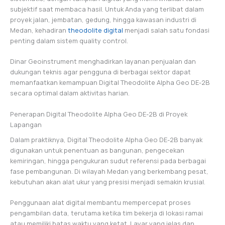
subjektif saat membaca hasil. Untuk Anda yang terlibat dalam
proyek jalan, jembatan, gedung, hingga kawasan industri di
Medan, kehadiran
theodolite digital
menjadi salah satu fondasi
penting dalam sistem quality control.
Dinar Geoinstrument menghadirkan layanan penjualan dan
dukungan teknis agar pengguna di berbagai sektor dapat
memanfaatkan kemampuan Digital Theodolite Alpha Geo DE-2B
secara optimal dalam aktivitas harian.
Penerapan Digital Theodolite Alpha Geo DE-2B di Proyek
Lapangan
Dalam praktiknya, Digital Theodolite Alpha Geo DE-2B banyak
digunakan untuk penentuan as bangunan, pengecekan
kemiringan, hingga pengukuran sudut referensi pada berbagai
fase pembangunan. Di wilayah Medan yang berkembang pesat,
kebutuhan akan alat ukur yang presisi menjadi semakin krusial.
Penggunaan alat digital membantu mempercepat proses
pengambilan data, terutama ketika tim bekerja di lokasi ramai
atau memiliki batas waktu yang ketat. Layar yang jelas dan