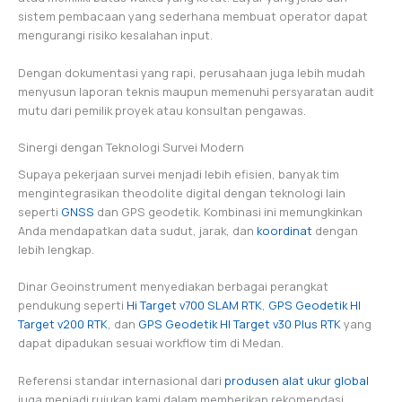
sistem pembacaan yang sederhana membuat operator dapat
mengurangi risiko kesalahan input.
Dengan dokumentasi yang rapi, perusahaan juga lebih mudah
menyusun laporan teknis maupun memenuhi persyaratan audit
mutu dari pemilik proyek atau konsultan pengawas.
Sinergi dengan Teknologi Survei Modern
Supaya pekerjaan survei menjadi lebih efisien, banyak tim
mengintegrasikan theodolite digital dengan teknologi lain
seperti
GNSS
dan GPS geodetik. Kombinasi ini memungkinkan
Anda mendapatkan data sudut, jarak, dan
koordinat
dengan
lebih lengkap.
Dinar Geoinstrument menyediakan berbagai perangkat
pendukung seperti
Hi Target v700 SLAM RTK
,
GPS Geodetik HI
Target v200 RTK
, dan
GPS Geodetik HI Target v30 Plus RTK
yang
dapat dipadukan sesuai workflow tim di Medan.
Referensi standar internasional dari
produsen alat ukur global
juga menjadi rujukan kami dalam memberikan rekomendasi