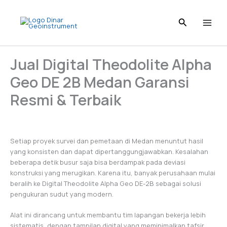
Skip
to
content
Jual Digital Theodolite Alpha
Geo DE 2B Medan Garansi
Resmi & Terbaik
Setiap proyek survei dan pemetaan di Medan menuntut hasil
yang konsisten dan dapat dipertanggungjawabkan. Kesalahan
beberapa detik busur saja bisa berdampak pada deviasi
konstruksi yang merugikan. Karena itu, banyak perusahaan mulai
beralih ke Digital Theodolite Alpha Geo DE-2B sebagai solusi
pengukuran sudut yang modern.
Alat ini dirancang untuk membantu tim lapangan bekerja lebih
sistematis, dengan tampilan digital yang meminimalkan tafsir