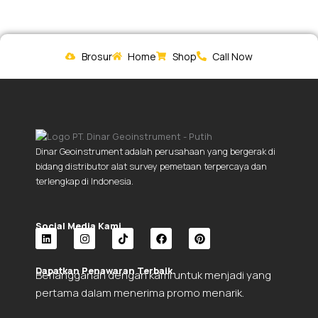
Brosur
Home
Shop
Call Now
Dinar Geoinstrument adalah perusahaan yang bergerak di
bidang distributor alat survey pemetaan terpercaya dan
terlengkap di Indonesia.
Social Media Kami.
L
I
T
F
P
i
n
i
a
i
Dapatkan Penawaran Terbaik.
Berlangganan dengan kami untuk menjadi yang
n
s
k
c
n
k
t
t
e
t
pertama dalam menerima promo menarik.
e
a
o
b
e
d
g
k
o
r
i
r
o
e