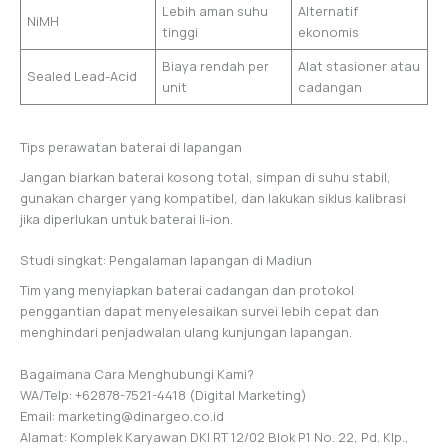
Lebih aman suhu
Alternatif
NiMH
tinggi
ekonomis
Biaya rendah per
Alat stasioner atau
Sealed Lead-Acid
unit
cadangan
Tips perawatan baterai di lapangan
Jangan biarkan baterai kosong total, simpan di suhu stabil,
gunakan charger yang kompatibel, dan lakukan siklus kalibrasi
jika diperlukan untuk baterai li-ion.
Studi singkat: Pengalaman lapangan di Madiun
Tim yang menyiapkan baterai cadangan dan protokol
penggantian dapat menyelesaikan survei lebih cepat dan
menghindari penjadwalan ulang kunjungan lapangan.
Bagaimana Cara Menghubungi Kami?
WA/Telp: +62878-7521-4418 (Digital Marketing)
Email: marketing@dinargeo.co.id
Alamat: Komplek Karyawan DKI RT 12/02 Blok P1 No. 22, Pd. Klp.,