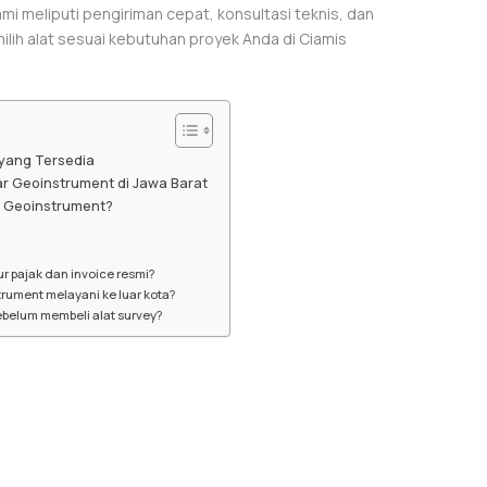
mi meliputi pengiriman cepat, konsultasi teknis, dan
lih alat sesuai kebutuhan proyek Anda di Ciamis
 yang Tersedia
r Geoinstrument di Jawa Barat
r Geoinstrument?
ur pajak dan invoice resmi?
rument melayani ke luar kota?
ebelum membeli alat survey?