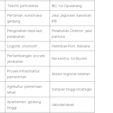
Tekstil, petrokimia
BIC, tol Cipularang
Pertanian, konstruksi
Jalur Jagorawi, kawasan
gedung
IPB
Pengolahan hasil laut,
Pelabuhan Cirebon, jalur
pelabuhan
pantura
Logistik, otomotif
Patimban Port, Rebana
Pertambangan, proyek
Rel kereta, tol Bocimi
jembatan
Proyek infrastruktur
Akses regional selatan
pemerintah
Agrikultur, pemetaan
Dataran tinggi strategis
lahan
Apartemen, gedung
Jabodetabek
tinggi