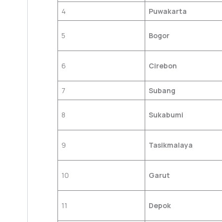
4
Puwakarta
5
Bogor
6
Cirebon
7
Subang
8
Sukabumi
9
Tasikmalaya
10
Garut
11
Depok