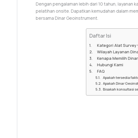
Dengan pengalaman lebih dari 10 tahun, layanan ka
pelatihan onsite. Dapatkan kemudahan dalam memi
bersama Dinar Geoinstrument.
Daftar Isi
Kategori Alat Survey
Wilayah Layanan Dina
Kenapa Memilih Dina
Hubungi Kami
FAQ
Apakah tersedia fakt
Apakah Dinar Geoinst
Bisakah konsultasi s