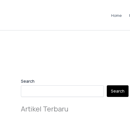
Skip
to
Home
content
Instagram
LinkedIn
TikTok
Pinterest
Facebook
Search
Search
Artikel Terbaru