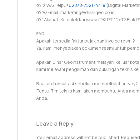
ðŸ“ž WA/Telp:
+62878-7521-4418
(Digital Marketi
ðŸ“© Email: marketing@dinargeo.co.id
ðŸ“ Alamat: Komplek Karyawan DKI RT 12/02 Blok P1 
FAQ
Apakah tersedia faktur pajak dan invoice resmi?
Ya. Kami menyediakan dokumen resmi untuk pemb
Apakah Dinar Geoinstrument melayani ke luar kota
Kami melayani pengiriman dan dukungan teknis ke 
Bisakah konsultasi sebelum membeli alat survey?
Tentu. Tim teknis kami akan membantu Anda memil
Anda.
Leave a Reply
Your email address will not be published.
Required