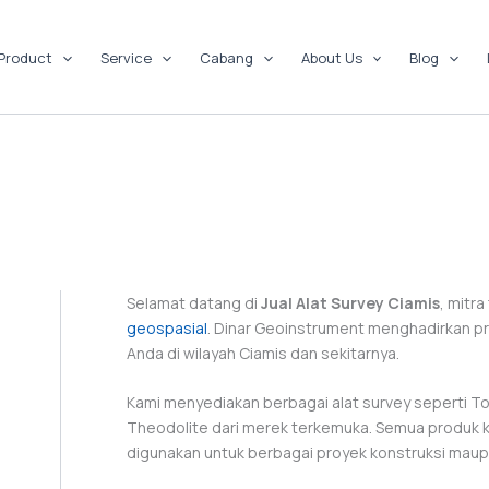
Product
Service
Cabang
About Us
Blog
Selamat datang di
Jual Alat Survey Ciamis
, mitr
geospasial
. Dinar Geoinstrument menghadirkan p
Anda di wilayah Ciamis dan sekitarnya.
Kami menyediakan berbagai alat survey seperti To
Theodolite dari merek terkemuka. Semua produk kam
digunakan untuk berbagai proyek konstruksi mau