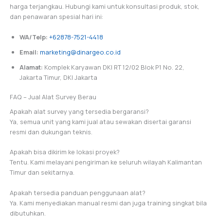
harga terjangkau. Hubungi kami untuk konsultasi produk, stok,
dan penawaran spesial hari ini:
WA/Telp:
+62878-7521-4418
Email:
marketing@dinargeo.co.id
Alamat:
Komplek Karyawan DKI RT 12/02 Blok P1 No. 22,
Jakarta Timur, DKI Jakarta
FAQ – Jual Alat Survey Berau
Apakah alat survey yang tersedia bergaransi?
Ya, semua unit yang kami jual atau sewakan disertai garansi
resmi dan dukungan teknis.
Apakah bisa dikirim ke lokasi proyek?
Tentu. Kami melayani pengiriman ke seluruh wilayah Kalimantan
Timur dan sekitarnya.
Apakah tersedia panduan penggunaan alat?
Ya. Kami menyediakan manual resmi dan juga training singkat bila
dibutuhkan.