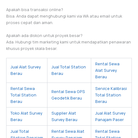
Apakah bisa transaksi online?
Bisa. Anda dapat menghubungi kami via WA atau email untuk
proses cepat dan aman.
Apakah ada diskon untuk proyek besar?
Ada. Hubungi tim marketing kami untuk mendapatkan penawaran
khusus proyek skala besar.
Rental Sewa
Jual Alat Survey
Jual Total Station
Alat Survey
Berau
Berau
Berau
Rental Sewa
Service Kalibrasi
Rental Sewa GPS
Total Station
Total Station
Geodetik Berau
Berau
Berau
Toko Alat Survey
Supplier Alat
Jual Alat Survey
Berau
Survey Berau
Panajam Paser
Jual Total
Rental Sewa Alat
Rental Sewa
Station Panajam
Survey Panajam
Total Station