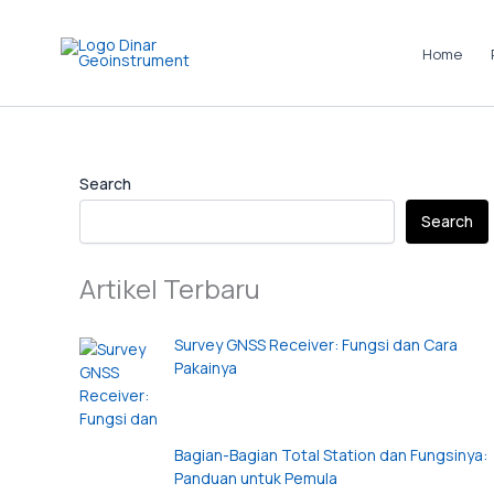
Skip
to
Home
content
Instagram
LinkedIn
TikTok
Pinterest
Facebook
Search
Search
Artikel Terbaru
Survey GNSS Receiver: Fungsi dan Cara
Pakainya
Bagian-Bagian Total Station dan Fungsinya:
Panduan untuk Pemula