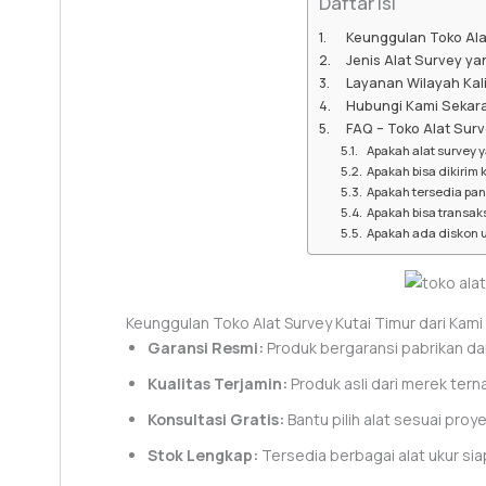
Daftar Isi
Keunggulan Toko Alat
Jenis Alat Survey ya
Layanan Wilayah Kal
Hubungi Kami Sekar
FAQ – Toko Alat Surv
Apakah alat survey 
Apakah bisa dikirim 
Apakah tersedia pa
Apakah bisa transaks
Apakah ada diskon u
Keunggulan Toko Alat Survey Kutai Timur dari Kami
Garansi Resmi:
Produk bergaransi pabrikan dan
Kualitas Terjamin:
Produk asli dari merek tern
Konsultasi Gratis:
Bantu pilih alat sesuai proy
Stok Lengkap:
Tersedia berbagai alat ukur siap