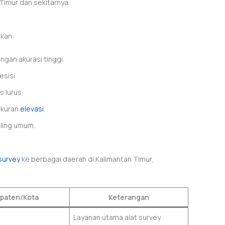
 Timur dan sekitarnya.
akan:
gan akurasi tinggi.
sisi.
 lurus.
ukuran
elevasi
.
eling umum.
 survey
ke berbagai daerah di Kalimantan Timur,
paten/Kota
Keterangan
Layanan utama alat survey