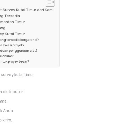
 Survey Kutai Timur dari Kami
ng Tersedia
imantan Timur
ang
ey Kutai Timur
yang tersedia bergaransi?
ke lokasi proyek?
nduan penggunaan alat?
i online?
ntuk proyek besar?
 distributor.
ama.
ek Anda.
 kirim.