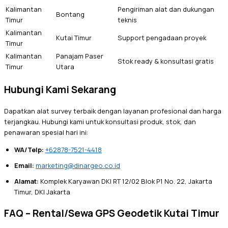
Kalimantan
Pengiriman alat dan dukungan
Bontang
Timur
teknis
Kalimantan
Kutai Timur
Support pengadaan proyek
Timur
Kalimantan
Panajam Paser
Stok ready & konsultasi gratis
Timur
Utara
Hubungi Kami Sekarang
Dapatkan alat survey terbaik dengan layanan profesional dan harga
terjangkau. Hubungi kami untuk konsultasi produk, stok, dan
penawaran spesial hari ini:
WA/Telp:
+62878-7521-4418
Email:
marketing@dinargeo.co.id
Alamat:
Komplek Karyawan DKI RT 12/02 Blok P1 No. 22, Jakarta
Timur, DKI Jakarta
FAQ – Rental/Sewa GPS Geodetik Kutai Timur