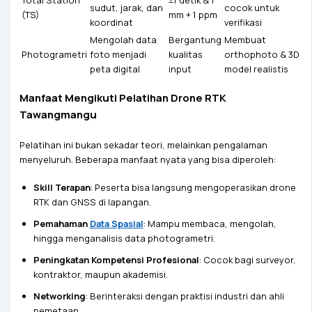
sudut, jarak, dan
cocok untuk
(TS)
mm + 1 ppm
koordinat
verifikasi
Mengolah data
Bergantung
Membuat
Photogrametri
foto menjadi
kualitas
orthophoto & 3D
peta digital
input
model realistis
Manfaat Mengikuti Pelatihan Drone RTK
Tawangmangu
Pelatihan ini bukan sekadar teori, melainkan pengalaman
menyeluruh. Beberapa manfaat nyata yang bisa diperoleh:
Skill Terapan
: Peserta bisa langsung mengoperasikan drone
RTK dan GNSS di lapangan.
Pemahaman
Data Spasial
: Mampu membaca, mengolah,
hingga menganalisis data photogrametri.
Peningkatan Kompetensi Profesional
: Cocok bagi surveyor,
kontraktor, maupun akademisi.
Networking
: Berinteraksi dengan praktisi industri dan ahli
pemetaan.