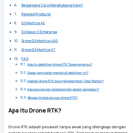
Bagaimana Cara Menghubungi Kami?
Related Products
DJI Matrice 4E
DJI Mavic 3 Enterprise
Drone DJI Matrice 400
Drone DJI Matrice 4T
FAQ
Apa itu pelatihan drone RTK Tawangmangu?
Siapa yang cocok mengikuti pelatihan ini?
Apakah drone RTK bisa menggantikan Total Station?
Apa keunggulan photogrametri dalam pemetaan?
Berapa tingkat akurasi drone RTK?
Apa Itu Drone RTK?
Drone RTK adalah pesawat tanpa awak yang dilengkapi dengan
sistem navigasi satelit berbasis RTK. Teknologi ini memungkinkan