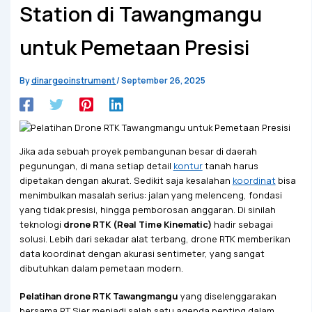
Station di Tawangmangu
untuk Pemetaan Presisi
By
dinargeoinstrument
/
September 26, 2025
Jika ada sebuah proyek pembangunan besar di daerah
pegunungan, di mana setiap detail
kontur
tanah harus
dipetakan dengan akurat. Sedikit saja kesalahan
koordinat
bisa
menimbulkan masalah serius: jalan yang melenceng, fondasi
yang tidak presisi, hingga pemborosan anggaran. Di sinilah
teknologi
drone RTK (Real Time Kinematic)
hadir sebagai
solusi. Lebih dari sekadar alat terbang, drone RTK memberikan
data koordinat dengan akurasi sentimeter, yang sangat
dibutuhkan dalam pemetaan modern.
Pelatihan drone RTK Tawangmangu
yang diselenggarakan
bersama PT Sier menjadi salah satu agenda penting dalam