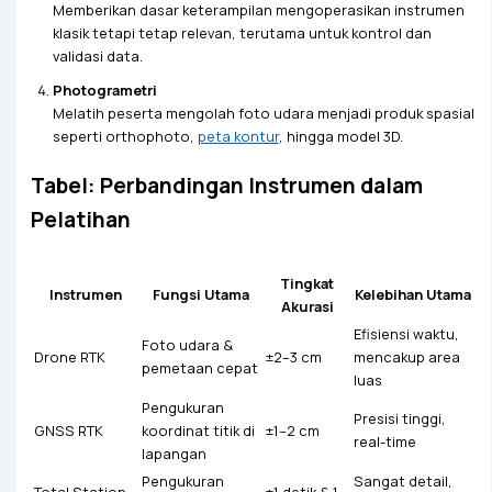
Memberikan dasar keterampilan mengoperasikan instrumen
klasik tetapi tetap relevan, terutama untuk kontrol dan
validasi data.
Photogrametri
Melatih peserta mengolah foto udara menjadi produk spasial
seperti orthophoto,
peta kontur
, hingga model 3D.
Tabel: Perbandingan Instrumen dalam
Pelatihan
Tingkat
Instrumen
Fungsi Utama
Kelebihan Utama
Akurasi
Efisiensi waktu,
Foto udara &
Drone RTK
±2–3 cm
mencakup area
pemetaan cepat
luas
Pengukuran
Presisi tinggi,
GNSS RTK
koordinat titik di
±1–2 cm
real-time
lapangan
Pengukuran
Sangat detail,
Total Station
±1 detik & 1