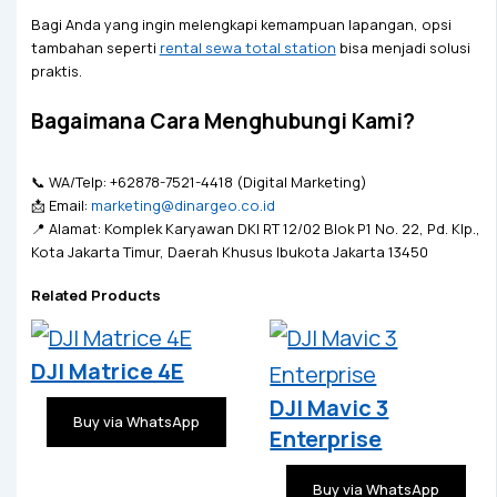
Bagi Anda yang ingin melengkapi kemampuan lapangan, opsi
tambahan seperti
rental sewa total station
bisa menjadi solusi
praktis.
Bagaimana Cara Menghubungi Kami?
📞 WA/Telp: +62878-7521-4418 (Digital Marketing)
📩 Email:
marketing@dinargeo.co.id
📍 Alamat: Komplek Karyawan DKI RT 12/02 Blok P1 No. 22, Pd. Klp.,
Kota Jakarta Timur, Daerah Khusus Ibukota Jakarta 13450
Related Products
DJI Matrice 4E
DJI Mavic 3
Buy via WhatsApp
Enterprise
Buy via WhatsApp