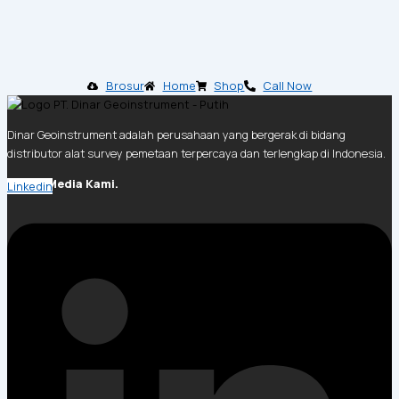
Brosur
Home
Shop
Call Now
Dinar Geoinstrument adalah perusahaan yang bergerak di bidang
distributor alat survey pemetaan terpercaya dan terlengkap di Indonesia.
Social Media Kami.
Linkedin