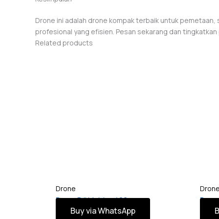
Drone ini adalah drone kompak terbaik untuk pemetaan, su
profesional yang efisien. Pesan sekarang dan tingkatkan 
Related products
Drone
Dron
Drone DJI Matrice 400
Drone
Buy via WhatsApp
B