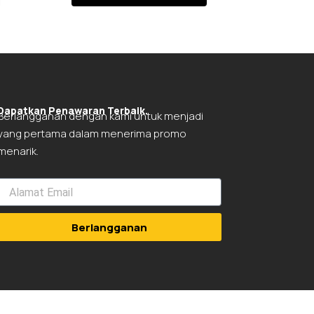
Dapatkan Penawaran Terbaik.
Berlangganan dengan kami untuk menjadi
yang pertama dalam menerima promo
menarik.
Berlangganan