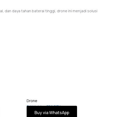
, dan daya tahan baterai tinggi, drone ini menjadi solusi
Drone
DJI Matrice 350 RTK
Buy via WhatsApp