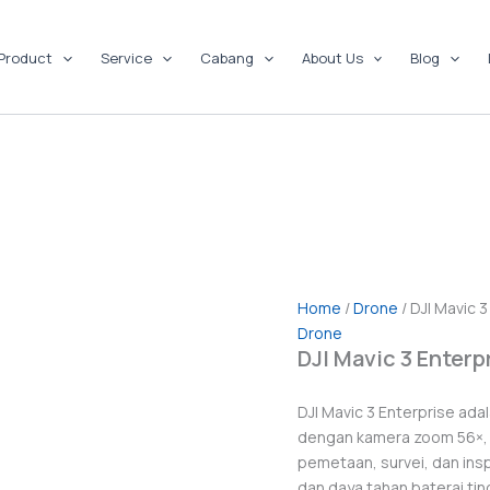
Product
Service
Cabang
About Us
Blog
Home
/
Drone
/ DJI Mavic 3
Drone
DJI Mavic 3 Enterp
DJI Mavic 3 Enterprise ada
dengan kamera zoom 56×, R
pemetaan, survei, dan ins
dan daya tahan baterai ting