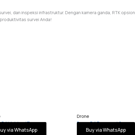
rvei, dan inspeksi infrastruktur. Dengan kamera ganda, RTK opsional
produktivitas survei Anda!
e
Drone
 DJI Matrice 4T
Drone DJI Zenmuse L2
uy via WhatsApp
Buy via WhatsApp