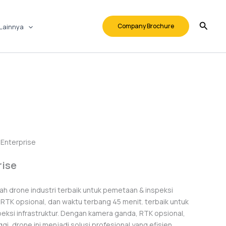
Company Brochure
Lainnya
 Enterprise
rise
lah drone industri terbaik untuk pemetaan & inspeksi
TK opsional, dan waktu terbang 45 menit. terbaik untuk
peksi infrastruktur. Dengan kamera ganda, RTK opsional,
gi, drone ini menjadi solusi profesional yang efisien.