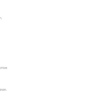
m.
rise.
inim.