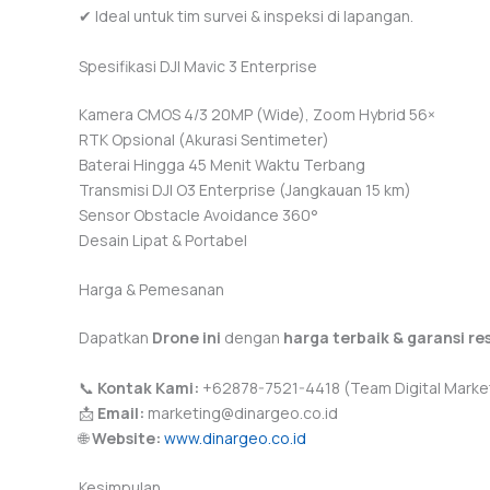
✔ Ideal untuk tim survei & inspeksi di lapangan.
Spesifikasi DJI Mavic 3 Enterprise
Kamera CMOS 4/3 20MP (Wide), Zoom Hybrid 56×
RTK Opsional (Akurasi Sentimeter)
Baterai Hingga 45 Menit Waktu Terbang
Transmisi DJI O3 Enterprise (Jangkauan 15 km)
Sensor Obstacle Avoidance 360°
Desain Lipat & Portabel
Harga & Pemesanan
Dapatkan
Drone ini
dengan
harga terbaik & garansi re
📞
Kontak Kami:
+62878-7521-4418 (Team Digital Marke
📩
Email:
marketing@dinargeo.co.id
🌐
Website:
www.dinargeo.co.id
Kesimpulan