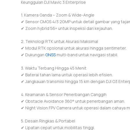
Keunggulan DJI Mavic 3 Enterprise
1. Kamera Ganda – Zoom & Wide-Angle
✔ Sensor CMOS 4/3 20MP untuk detail gambar yang taja
✔ Zoom hybrid 56× untuk inspeksi dari kejauhan.
2. Teknologi RTK untuk Akurasi Maksimal
✔ Modul RTK opsional untuk akurasi hingga sentimeter.
✔ Dukungan
GNSS
multi-band untuk navigasi stabil.
3. Waktu Terbang Hingga 45 Menit
✔ Baterai tahan lama untuk operasi lebih efisien.
✔ Jangkauan transmisi hingga 15 km dengan DJI O3 Enterp
4. Keamanan & Sensor Penerbangan Canggih
✔ Obstacle Avoidance 360° untuk penerbangan aman.
✔ Night Vision FPV Camera untuk operasi dalam cahaya m
5. Desain Ringkas & Portabel
✔ Lipatan cepat untuk mobilitas tinggi.