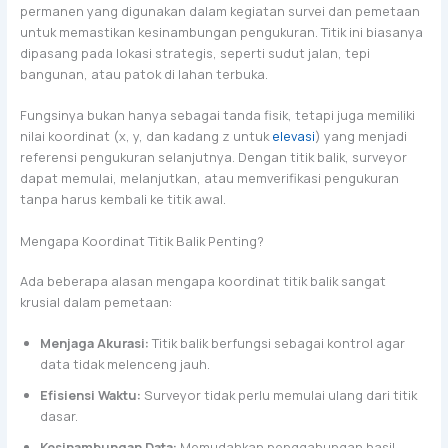
permanen yang digunakan dalam kegiatan survei dan pemetaan
untuk memastikan kesinambungan pengukuran. Titik ini biasanya
dipasang pada lokasi strategis, seperti sudut jalan, tepi
bangunan, atau patok di lahan terbuka.
Fungsinya bukan hanya sebagai tanda fisik, tetapi juga memiliki
nilai koordinat (x, y, dan kadang z untuk
elevasi
) yang menjadi
referensi pengukuran selanjutnya. Dengan titik balik, surveyor
dapat memulai, melanjutkan, atau memverifikasi pengukuran
tanpa harus kembali ke titik awal.
Mengapa Koordinat Titik Balik Penting?
Ada beberapa alasan mengapa koordinat titik balik sangat
krusial dalam pemetaan:
Menjaga Akurasi:
Titik balik berfungsi sebagai kontrol agar
data tidak melenceng jauh.
Efisiensi Waktu:
Surveyor tidak perlu memulai ulang dari titik
dasar.
Kesinambungan Data:
Memudahkan penggabungan hasil