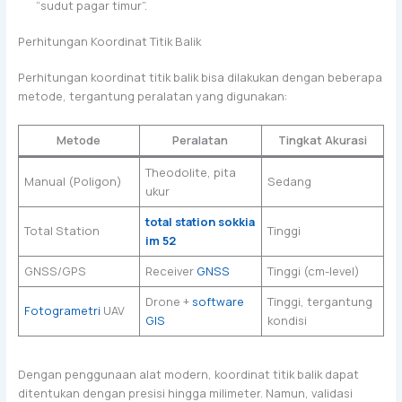
“sudut pagar timur”.
Perhitungan Koordinat Titik Balik
Perhitungan koordinat titik balik bisa dilakukan dengan beberapa
metode, tergantung peralatan yang digunakan:
Metode
Peralatan
Tingkat Akurasi
Theodolite, pita
Manual (Poligon)
Sedang
ukur
total station sokkia
Total Station
Tinggi
im 52
GNSS/GPS
Receiver
GNSS
Tinggi (cm-level)
Drone +
software
Tinggi, tergantung
Fotogrametri
UAV
GIS
kondisi
Dengan penggunaan alat modern, koordinat titik balik dapat
ditentukan dengan presisi hingga milimeter. Namun, validasi