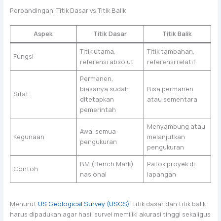
Perbandingan: Titik Dasar vs Titik Balik
Aspek
Titik Dasar
Titik Balik
Titik utama,
Titik tambahan,
Fungsi
referensi absolut
referensi relatif
Permanen,
biasanya sudah
Bisa permanen
Sifat
ditetapkan
atau sementara
pemerintah
Menyambung atau
Awal semua
Kegunaan
melanjutkan
pengukuran
pengukuran
BM (Bench Mark)
Patok proyek di
Contoh
nasional
lapangan
Menurut
US Geological Survey (USGS)
, titik dasar dan titik balik
harus dipadukan agar hasil survei memiliki akurasi tinggi sekaligus