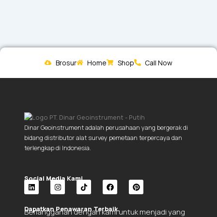
Brosur
Home
Shop
Call Now
Dinar Geoinstrument adalah perusahaan yang bergerak di
bidang distributor alat survey pemetaan terpercaya dan
terlengkap di Indonesia.
Social Media Kami.
L
I
T
F
P
i
n
i
a
i
Dapatkan Penawaran Terbaik.
Berlangganan dengan kami untuk menjadi yang
n
s
k
c
n