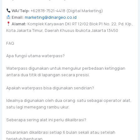
WA/Telp:
+62878-7521-4418 (Digital Marketing)
Email:
marketing@dinargeo.co.id
Alamat:
Komplek Karyawan DKI RT 12/02 Blok P1 No. 22, Pd. Klp.,
Kota Jakarta Timur, Daerah Khusus Ibukota Jakarta 13450
FAQ
Apa fungsi utama waterpass?
Waterpass digunakan untuk mengukur perbedaan ketinggian
antara dua titik di lapangan secara presisi.
Apakah waterpass bisa digunakan sendirian?
Idealnya digunakan oleh dua orang: satu sebagai operator alat,
satu lagi memegang rambu ukur.
Seberapa sering alat ini perlu dikalibrasi?
Disarankan dikalibrasi setiap 6 bulan sekali atau setelah
terjatuh/benturan.