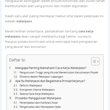
Pengukuran ketinggian dalam proyek konstruksi dan survei tanah
membutuhkan alat yang presisi dan mudah digunakan.
Salah satu alat paling mendasar namun vital dalam pekerjaan ini
adalah
waterpass
.
Meski terlihat sederhana, pemahaman tentang
cara kerja
waterpass
akan sangat membantu bagi teknisi, surveyor,
maupun pelaku konstruksi untuk mencapai hasil pengukuran
yang akurat dan konsisten.
Daftar Isi
Mengapa Penting Memahami Cara Kerja Waterpass?
Pengukuran Tinggi yang Akurat Menentukan Kesuksesan Proyek
Efisiensi dalam Pekerjaan Lapangan
Apa Itu Waterpass dan Bagaimana Prinsip Kerjanya?
Definisi Waterpass
Komponen Utama Waterpass
Skema Cara Kerja Waterpass
Prosedur Penggunaan Waterpass
Penempatan dan Kalibrasi Awal
Pengamatan dan Pencatatan Data