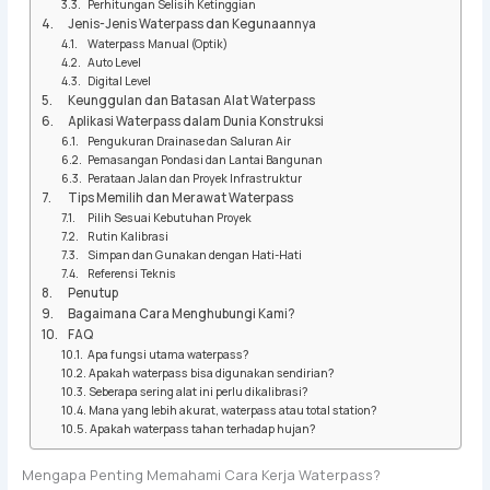
Perhitungan Selisih Ketinggian
Jenis-Jenis Waterpass dan Kegunaannya
Waterpass Manual (Optik)
Auto Level
Digital Level
Keunggulan dan Batasan Alat Waterpass
Aplikasi Waterpass dalam Dunia Konstruksi
Pengukuran Drainase dan Saluran Air
Pemasangan Pondasi dan Lantai Bangunan
Perataan Jalan dan Proyek Infrastruktur
Tips Memilih dan Merawat Waterpass
Pilih Sesuai Kebutuhan Proyek
Rutin Kalibrasi
Simpan dan Gunakan dengan Hati-Hati
Referensi Teknis
Penutup
Bagaimana Cara Menghubungi Kami?
FAQ
Apa fungsi utama waterpass?
Apakah waterpass bisa digunakan sendirian?
Seberapa sering alat ini perlu dikalibrasi?
Mana yang lebih akurat, waterpass atau total station?
Apakah waterpass tahan terhadap hujan?
Mengapa Penting Memahami Cara Kerja Waterpass?