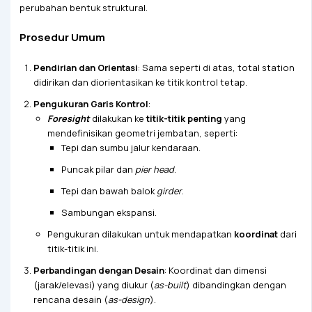
perubahan bentuk struktural.
Prosedur Umum
Pendirian dan Orientasi
: Sama seperti di atas, total station
didirikan dan diorientasikan ke titik kontrol tetap.
Pengukuran Garis Kontrol
:
Foresight
dilakukan ke
titik-titik penting
yang
mendefinisikan geometri jembatan, seperti:
Tepi dan sumbu jalur kendaraan.
Puncak pilar dan
pier head
.
Tepi dan bawah balok
girder
.
Sambungan ekspansi.
Pengukuran dilakukan untuk mendapatkan
koordinat
dari
titik-titik ini.
Perbandingan dengan Desain
: Koordinat dan dimensi
(jarak/elevasi) yang diukur (
as-built
) dibandingkan dengan
rencana desain (
as-design
).