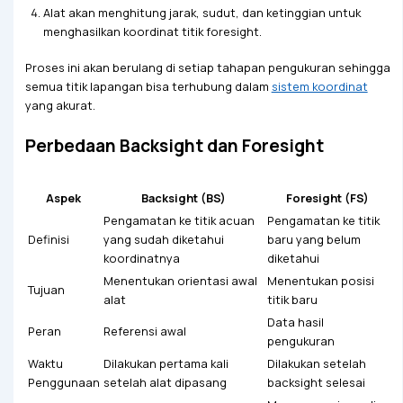
Alat akan menghitung jarak, sudut, dan ketinggian untuk
menghasilkan koordinat titik foresight.
Proses ini akan berulang di setiap tahapan pengukuran sehingga
semua titik lapangan bisa terhubung dalam
sistem koordinat
yang akurat.
Perbedaan Backsight dan Foresight
Aspek
Backsight (BS)
Foresight (FS)
Pengamatan ke titik acuan
Pengamatan ke titik
Definisi
yang sudah diketahui
baru yang belum
koordinatnya
diketahui
Menentukan orientasi awal
Menentukan posisi
Tujuan
alat
titik baru
Data hasil
Peran
Referensi awal
pengukuran
Waktu
Dilakukan pertama kali
Dilakukan setelah
Penggunaan
setelah alat dipasang
backsight selesai