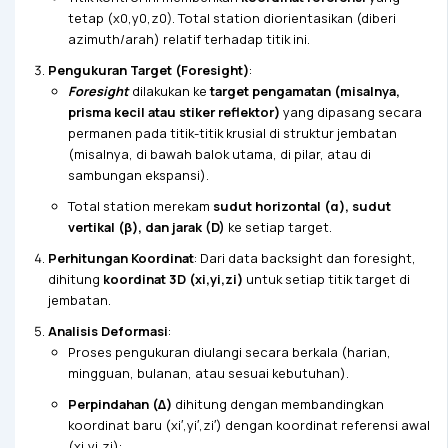
tetap (x0​,y0​,z0​). Total station diorientasikan (diberi
azimuth/arah) relatif terhadap titik ini.
Pengukuran Target (Foresight)
:
Foresight
dilakukan ke
target pengamatan (misalnya,
prisma kecil atau stiker reflektor)
yang dipasang secara
permanen pada titik-titik krusial di struktur jembatan
(misalnya, di bawah balok utama, di pilar, atau di
sambungan ekspansi).
Total station merekam
sudut horizontal (α), sudut
vertikal (β), dan jarak (D)
ke setiap target.
Perhitungan Koordinat
: Dari data backsight dan foresight,
dihitung
koordinat 3D (xi​,yi​,zi​)
untuk setiap titik target di
jembatan.
Analisis Deformasi
:
Proses pengukuran diulangi secara berkala (harian,
mingguan, bulanan, atau sesuai kebutuhan).
Perpindahan (Δ)
dihitung dengan membandingkan
koordinat baru (xi′​,yi′​,zi′​) dengan koordinat referensi awal
(xi​,yi​,zi​):