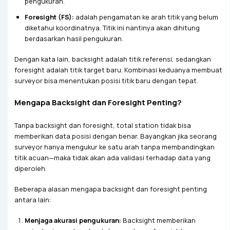
pengukuran.
Foresight (FS):
adalah pengamatan ke arah titik yang belum
diketahui koordinatnya. Titik ini nantinya akan dihitung
berdasarkan hasil pengukuran.
Dengan kata lain, backsight adalah titik referensi, sedangkan
foresight adalah titik target baru. Kombinasi keduanya membuat
surveyor bisa menentukan posisi titik baru dengan tepat.
Mengapa Backsight dan Foresight Penting?
Tanpa backsight dan foresight, total station tidak bisa
memberikan data posisi dengan benar. Bayangkan jika seorang
surveyor hanya mengukur ke satu arah tanpa membandingkan
titik acuan—maka tidak akan ada validasi terhadap data yang
diperoleh.
Beberapa alasan mengapa backsight dan foresight penting
antara lain:
Menjaga akurasi pengukuran:
Backsight memberikan