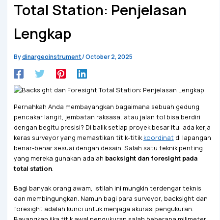
Total Station: Penjelasan
Lengkap
By
dinargeoinstrument
/
October 2, 2025
Pernahkah Anda membayangkan bagaimana sebuah gedung
pencakar langit, jembatan raksasa, atau jalan tol bisa berdiri
dengan begitu presisi? Di balik setiap proyek besar itu, ada kerja
keras surveyor yang memastikan titik-titik
koordinat
di lapangan
benar-benar sesuai dengan desain. Salah satu teknik penting
yang mereka gunakan adalah
backsight dan foresight pada
total station
.
Bagi banyak orang awam, istilah ini mungkin terdengar teknis
dan membingungkan. Namun bagi para surveyor, backsight dan
foresight adalah kunci untuk menjaga akurasi pengukuran.
Bayangkan jika titik awal pengukuran salah beberapa milimeter