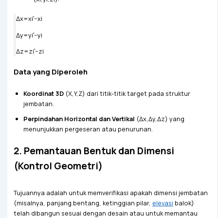
Δx=xi′​−xi​
Δy=yi′​−yi​
Δz=zi′​−zi​
Data yang Diperoleh
Koordinat 3D
(X,Y,Z) dari titik-titik target pada struktur
jembatan.
Perpindahan Horizontal dan Vertikal
(Δx,Δy,Δz) yang
menunjukkan pergeseran atau penurunan.
2. Pemantauan Bentuk dan Dimensi
(Kontrol Geometri)
Tujuannya adalah untuk memverifikasi apakah dimensi jembatan
(misalnya, panjang bentang, ketinggian pilar,
elevasi
balok)
telah dibangun sesuai dengan desain atau untuk memantau