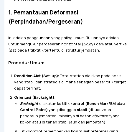
1. Pemantauan Deformasi
(Perpindahan/Pergeseran)
Ini adalah penggunaan yang paling umum. Tujuannya adalah
untuk mengukur pergeseran horizontal (Δx,Δy) dan/atau vertikal
(Δz) pada titik-titik tertentu di struktur jembatan.
Prosedur Umum
Pendirian Alat (Set-up)
: Total station didirikan pada posisi
yang stabil dan strategis di mana sebagian besar titik target
dapat terlihat.
Orientasi (Backsight)
:
Backsight
dilakukan ke
titik kontrol (Bench Mark/BM atau
Control Point)
yang dianggap
stabil
(di luar zona
pengaruh jembatan, misalnya di beton
abutment
yang
kokoh atau di tanah stabil jauh dari jembatan).
Titik kontrol ini memberikan
koordinat referensi
yang