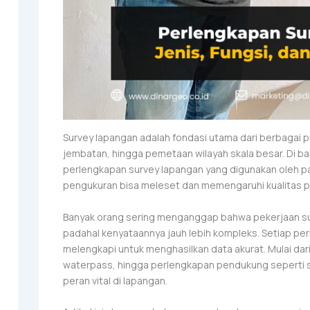
Survey lapangan adalah fondasi utama dari berbagai p
jembatan, hingga pemetaan wilayah skala besar. Di ba
perlengkapan survey lapangan yang digunakan oleh par
pengukuran bisa meleset dan memengaruhi kualitas 
Banyak orang sering menganggap bahwa pekerjaan sur
padahal kenyataannya jauh lebih kompleks. Setiap perl
melengkapi untuk menghasilkan data akurat. Mulai dari
waterpass, hingga perlengkapan pendukung seperti s
peran vital di lapangan.