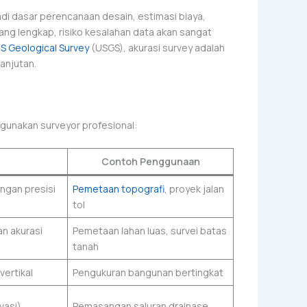
adi dasar perencanaan desain, estimasi biaya,
ng lengkap, risiko kesalahan data akan sangat
S Geological Survey
(USGS), akurasi survey adalah
anjutan.
igunakan surveyor profesional:
Contoh Penggunaan
ngan presisi
Pemetaan topografi
, proyek jalan
tol
n akurasi
Pemetaan lahan luas, survei batas
tanah
vertikal
Pengukuran bangunan bertingkat
vasi)
Pemasangan saluran drainase