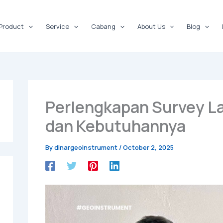
Product
Service
Cabang
About Us
Blog
Perlengkapan Survey La
dan Kebutuhannya
By
dinargeoinstrument
/
October 2, 2025