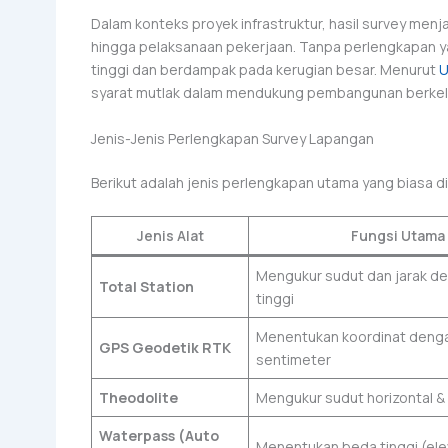
Dalam konteks proyek infrastruktur, hasil survey menj
hingga pelaksanaan pekerjaan. Tanpa perlengkapan ya
tinggi dan berdampak pada kerugian besar. Menurut
U
syarat mutlak dalam mendukung pembangunan berkel
Jenis-Jenis Perlengkapan Survey Lapangan
Berikut adalah jenis perlengkapan utama yang biasa d
Jenis Alat
Fungsi Utama
Mengukur sudut dan jarak de
Total Station
tinggi
Menentukan koordinat denga
GPS Geodetik RTK
sentimeter
Theodolite
Mengukur sudut horizontal & 
Waterpass (Auto
Menentukan beda tinggi (ele