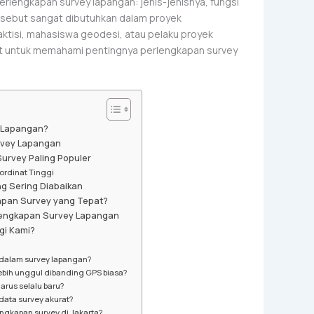
rlengkapan survey lapangan: jenis-jenisnya, fungsi
rsebut sangat dibutuhkan dalam proyek
aktisi, mahasiswa geodesi, atau pelaku proyek
epat untuk memahami pentingnya perlengkapan survey
y Lapangan?
rvey Lapangan
Survey Paling Populer
ordinat Tinggi
g Sering Diabaikan
apan Survey yang Tepat?
rlengkapan Survey Lapangan
i Kami?
 dalam survey lapangan?
bih unggul dibanding GPS biasa?
arus selalu baru?
ata survey akurat?
ngkapan survey di Jakarta?