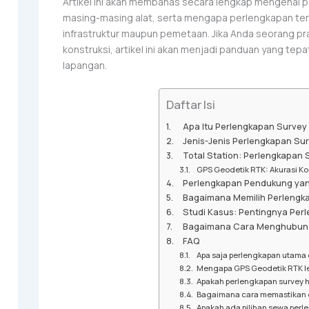
Artikel ini akan membahas secara lengkap mengenai pe
masing-masing alat, serta mengapa perlengkapan te
infrastruktur maupun pemetaan. Jika Anda seorang pr
konstruksi, artikel ini akan menjadi panduan yang t
lapangan.
Daftar Isi
Apa Itu Perlengkapan Surve
Jenis-Jenis Perlengkapan Su
Total Station: Perlengkapan 
GPS Geodetik RTK: Akurasi Ko
Perlengkapan Pendukung yan
Bagaimana Memilih Perlengk
Studi Kasus: Pentingnya Pe
Bagaimana Cara Menghubung
FAQ
Apa saja perlengkapan utama
Mengapa GPS Geodetik RTK le
Apakah perlengkapan survey h
Bagaimana cara memastikan d
Apakah ada pilihan sewa perle