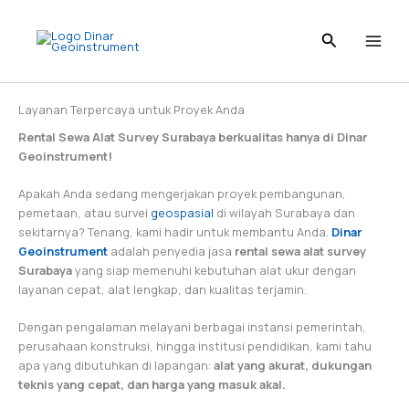
Skip
to
content
Layanan Terpercaya untuk Proyek Anda
Rental Sewa Alat Survey Surabaya berkualitas hanya di Dinar
Geoinstrument!
Apakah Anda sedang mengerjakan proyek pembangunan,
pemetaan, atau survei
geospasial
di wilayah Surabaya dan
sekitarnya? Tenang, kami hadir untuk membantu Anda.
Dinar
Geoinstrument
adalah penyedia jasa
rental sewa alat survey
Surabaya
yang siap memenuhi kebutuhan alat ukur dengan
layanan cepat, alat lengkap, dan kualitas terjamin.
Dengan pengalaman melayani berbagai instansi pemerintah,
perusahaan konstruksi, hingga institusi pendidikan, kami tahu
apa yang dibutuhkan di lapangan:
alat yang akurat, dukungan
teknis yang cepat, dan harga yang masuk akal.