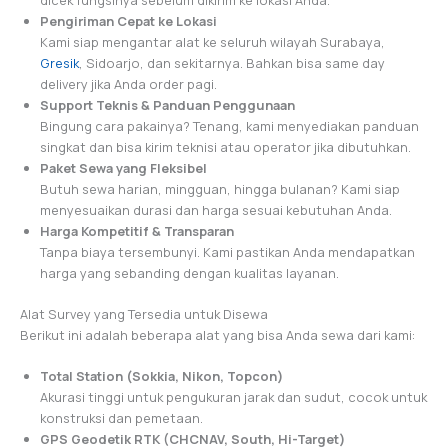
dicek fungsinya sebelum dikirim ke lokasi Anda.
Pengiriman Cepat ke Lokasi
Kami siap mengantar alat ke seluruh wilayah Surabaya,
Gresik
, Sidoarjo, dan sekitarnya. Bahkan bisa same day
delivery jika Anda order pagi.
Support Teknis & Panduan Penggunaan
Bingung cara pakainya? Tenang, kami menyediakan panduan
singkat dan bisa kirim teknisi atau operator jika dibutuhkan.
Paket Sewa yang Fleksibel
Butuh sewa harian, mingguan, hingga bulanan? Kami siap
menyesuaikan durasi dan harga sesuai kebutuhan Anda.
Harga Kompetitif & Transparan
Tanpa biaya tersembunyi. Kami pastikan Anda mendapatkan
harga yang sebanding dengan kualitas layanan.
Alat Survey yang Tersedia untuk Disewa
Berikut ini adalah beberapa alat yang bisa Anda sewa dari kami:
Total Station (Sokkia, Nikon, Topcon)
Akurasi tinggi untuk pengukuran jarak dan sudut, cocok untuk
konstruksi dan pemetaan.
GPS Geodetik RTK (CHCNAV, South, Hi-Target)