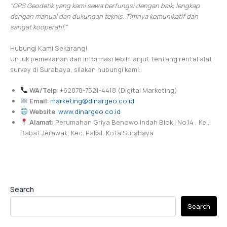
“GPS Geodetik yang kami sewa berfungsi dengan baik, lengkap
dengan manual dan dukungan teknis. Timnya komunikatif dan
sangat kooperatif.”
Hubungi Kami Sekarang!
Untuk pemesanan dan informasi lebih lanjut tentang rental alat
survey di Surabaya, silakan hubungi kami:
WA/Telp
: +62878-7521-4418 (Digital Marketing)
Email
:
marketing@dinargeo.co.id
Website
:
www.dinargeo.co.id
Alamat:
Perumahan Griya Benowo Indah Blok I No.14 , Kel,
Babat Jerawat, Kec. Pakal, Kota Surabaya
Search
Search