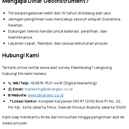
Mengapa Dinar Geoinstrument?
Tim berpengalaman lebih dari 10 tahun di bidang alat ukur.
Jaringan pengiriman luas mencakup seluruh wilayah Sumatera
Selatan.
Dukungan teknisi handal untuk kalibrasi, pelatihan, dan
maintenance.
Layanan cepat, fleksibel, dan sesuai kebutuhan proyek.
Hubungi Kami
Tertarik untuk rental sewa alat survey Palembang? Langsung
hubungi tim kami melalui:
📞
WA/Telp:
+62878-7521-4418 (Digital Marketing)
📩
Email:
marketing@dinargeo.co.id
🌐
Website:
www.dinargeo.co.id
📍
Lokasi Kantor:
Komplek Karyawan DKI RT 12/02 Blok P1 No. 22,
Pd. Klp., Kota Jakarta Timur, Daerah Khusus Ibukota Jakarta 13450
Kami siap membantu Anda dari konsultasi hingga pengiriman alat ke
lokasi proyek!