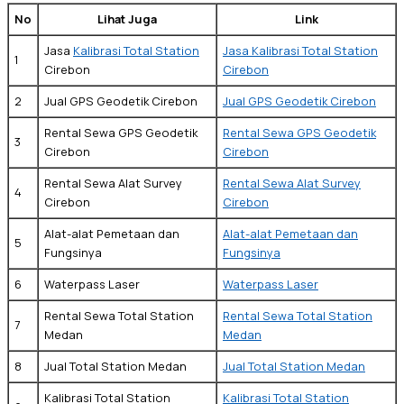
No
Lihat Juga
Link
Jasa
Kalibrasi Total Station
Jasa Kalibrasi Total Station
1
Cirebon
Cirebon
2
Jual GPS Geodetik Cirebon
Jual GPS Geodetik Cirebon
Rental Sewa GPS Geodetik
Rental Sewa GPS Geodetik
3
Cirebon
Cirebon
Rental Sewa Alat Survey
Rental Sewa Alat Survey
4
Cirebon
Cirebon
Alat-alat Pemetaan dan
Alat-alat Pemetaan dan
5
Fungsinya
Fungsinya
6
Waterpass Laser
Waterpass Laser
Rental Sewa Total Station
Rental Sewa Total Station
7
Medan
Medan
8
Jual Total Station Medan
Jual Total Station Medan
Kalibrasi Total Station
Kalibrasi Total Station