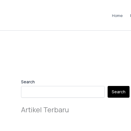
Skip
to
Home
content
Instagram
LinkedIn
TikTok
Pinterest
Facebook
Search
Search
Artikel Terbaru