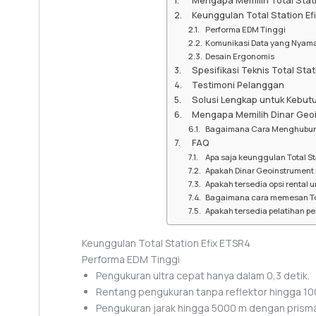
Mengapa Memilih Total Stati
Keunggulan Total Station Ef
Performa EDM Tinggi
Komunikasi Data yang Nyam
Desain Ergonomis
Spesifikasi Teknis Total Sta
Testimoni Pelanggan
Solusi Lengkap untuk Kebut
Mengapa Memilih Dinar Geo
Bagaimana Cara Menghubun
FAQ
Apa saja keunggulan Total St
Apakah Dinar Geoinstrument
Apakah tersedia opsi rental u
Bagaimana cara memesan Tot
Apakah tersedia pelatihan p
Keunggulan Total Station Efix ETSR4
Performa EDM Tinggi
Pengukuran ultra cepat hanya dalam 0,3 detik.
Rentang pengukuran tanpa reflektor hingga 10
Pengukuran jarak hingga 5000 m dengan prisma