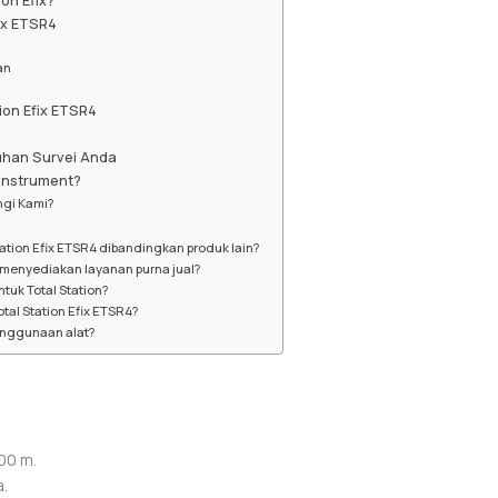
on Efix?
ix ETSR4
an
tion Efix ETSR4
uhan Survei Anda
instrument?
gi Kami?
ation Efix ETSR4 dibandingkan produk lain?
 menyediakan layanan purna jual?
ntuk Total Station?
al Station Efix ETSR4?
enggunaan alat?
00 m.
.