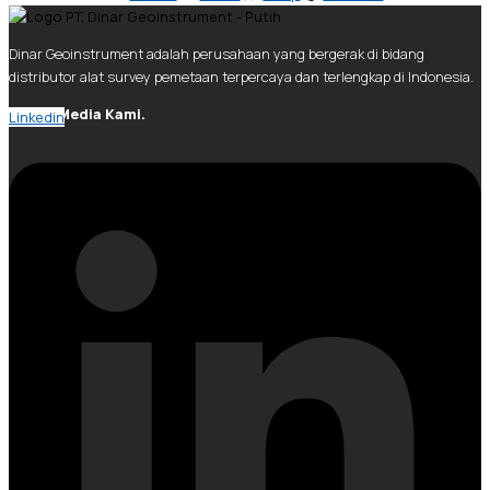
Dinar Geoinstrument adalah perusahaan yang bergerak di bidang
distributor alat survey pemetaan terpercaya dan terlengkap di Indonesia.
Social Media Kami.
Linkedin