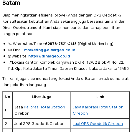
Batam
Siap meningkatkan efisiensi proyek Anda dengan GPS Geodetik?
Konsultasikan kebutuhan Anda sekarang juga bersama tim ahli dari
Dinar Geoinstrument. Kami siap membantu dari tahap pemilihan
hingga pelatihan.
📞 WhatsApp/Telp:
+62878-7521-4418
(Digital Markerting)
📧 Email:
marketing@dinargeo.co.id
🌐 Website:
https://dinargeo.co.id
📍Lokasi Kantor: Komplek Karyawan DKI RT 12/02 Blok P1 No. 22,
Pd. Klp., Kota Jakarta Timur, Daerah Khusus Ibukota Jakarta 13450
Tim kami juga siap mendatangi lokasi Anda di Batam untuk demo alat
dan pelatihan langsung.
No
Lihat Juga
Link
Jasa
Kalibrasi Total Station
Jasa Kalibrasi Total Station
1
Cirebon
Cirebon
2
Jual GPS Geodetik Cirebon
Jual GPS Geodetik Cirebon