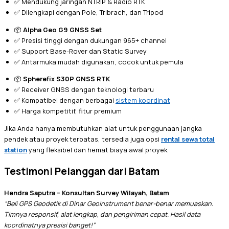
✅ Mendukung jaringan NTRIP & Radio RTK
✅ Dilengkapi dengan Pole, Tribrach, dan Tripod
📦
Alpha Geo G9 GNSS Set
✅ Presisi tinggi dengan dukungan 965+ channel
✅ Support Base-Rover dan Static Survey
✅ Antarmuka mudah digunakan, cocok untuk pemula
📦
Spherefix S30P GNSS RTK
✅ Receiver GNSS dengan teknologi terbaru
✅ Kompatibel dengan berbagai
sistem koordinat
✅ Harga kompetitif, fitur premium
Jika Anda hanya membutuhkan alat untuk penggunaan jangka
pendek atau proyek terbatas, tersedia juga opsi
rental sewa total
station
yang fleksibel dan hemat biaya awal proyek.
Testimoni Pelanggan dari Batam
Hendra Saputra – Konsultan Survey Wilayah, Batam
“Beli GPS Geodetik di Dinar Geoinstrument benar-benar memuaskan.
Timnya responsif, alat lengkap, dan pengiriman cepat. Hasil data
koordinatnya presisi banget!”