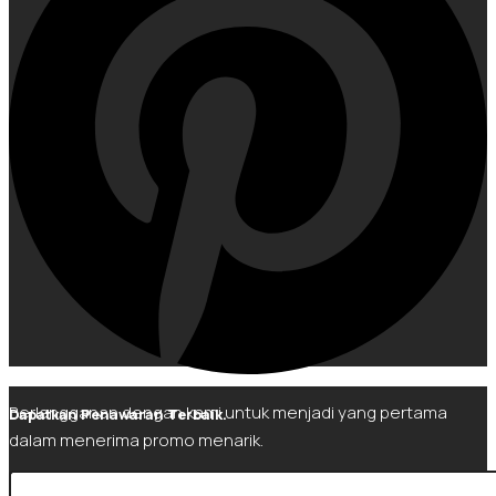
Berlangganan dengan kami untuk menjadi yang pertama
Dapatkan Penawaran Terbaik.
dalam menerima promo menarik.