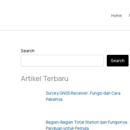
Skip
to
Home
content
Instagram
LinkedIn
TikTok
Pinterest
Facebook
Search
Search
Artikel Terbaru
Survey GNSS Receiver: Fungsi dan Cara
Pakainya
Bagian-Bagian Total Station dan Fungsinya:
Panduan untuk Pemula