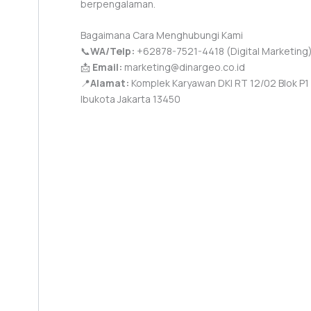
berpengalaman.
Bagaimana Cara Menghubungi Kami
📞
WA/Telp:
+62878-7521-4418 (Digital Marketing
📩
Email:
marketing@dinargeo.co.id
📍
Alamat:
Komplek Karyawan DKI RT 12/02 Blok P1 N
Ibukota Jakarta 13450