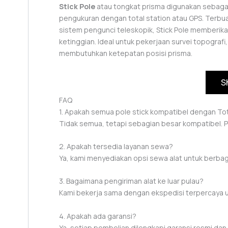
Stick Pole
atau tongkat prisma digunakan sebaga
pengukuran dengan total station atau GPS. Terbua
sistem pengunci teleskopik, Stick Pole memberik
ketinggian. Ideal untuk pekerjaan survei topogra
membutuhkan ketepatan posisi prisma.
S
FAQ
1. Apakah semua pole stick kompatibel dengan Tot
Tidak semua, tetapi sebagian besar kompatibel. 
2. Apakah tersedia layanan sewa?
Ya, kami menyediakan opsi sewa alat untuk berba
3. Bagaimana pengiriman alat ke luar pulau?
Kami bekerja sama dengan ekspedisi terpercaya u
4. Apakah ada garansi?
Ya, setiap pembelian dilengkapi garansi resmi dan