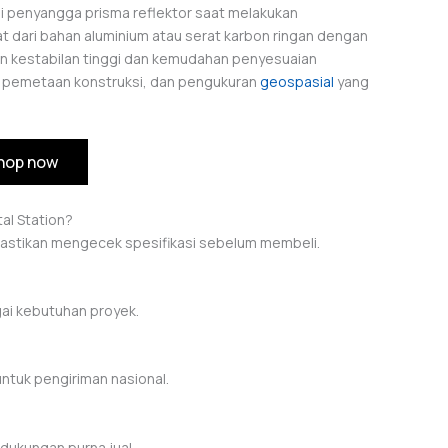
i penyangga prisma reflektor saat melakukan
t dari bahan aluminium atau serat karbon ringan dengan
an kestabilan tinggi dan kemudahan penyesuaian
fi, pemetaan konstruksi, dan pengukuran
geospasial
yang
hop now
al Station?
Pastikan mengecek spesifikasi sebelum membeli.
gai kebutuhan proyek.
ntuk pengiriman nasional.
 dukungan purna jual.