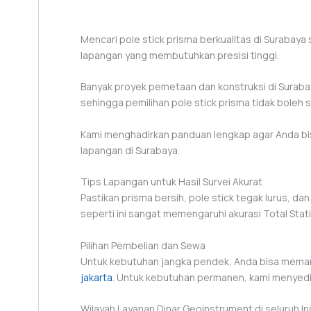
Mencari pole stick prisma berkualitas di Surabaya 
lapangan yang membutuhkan presisi tinggi.
Banyak proyek pemetaan dan konstruksi di Surabay
sehingga pemilihan pole stick prisma tidak boleh
Kami menghadirkan panduan lengkap agar Anda bis
lapangan di Surabaya.
Tips Lapangan untuk Hasil Survei Akurat
Pastikan prisma bersih, pole stick tegak lurus, da
seperti ini sangat memengaruhi akurasi Total Stat
Pilihan Pembelian dan Sewa
Untuk kebutuhan jangka pendek, Anda bisa mema
jakarta
. Untuk kebutuhan permanen, kami menyedi
Wilayah Layanan Dinar Geoinstrument di seluruh I