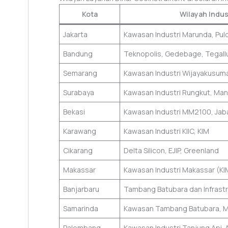
Kota
Wilayah Indus
Jakarta
Kawasan Industri Marunda, Pu
Bandung
Teknopolis, Gedebage, Tegall
Semarang
Kawasan Industri Wijayakusum
Surabaya
Kawasan Industri Rungkut, Man
Bekasi
Kawasan Industri MM2100, Ja
Karawang
Kawasan Industri KIIC, KIM
Cikarang
Delta Silicon, EJIP, Greenland
Makassar
Kawasan Industri Makassar (KI
Banjarbaru
Tambang Batubara dan Infrastr
Samarinda
Kawasan Tambang Batubara, M
Palembang
Kawasan Industri Tanjung Api-