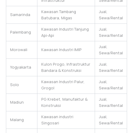
Infrastruktur
Sewa/Rental
Kawasan Tambang
Jual,
Samarinda
Batubara, Migas
Sewa/Rental
Kawasan Industri Tanjung
Jual,
Palembang
Api-Api
Sewa/Rental
Jual,
Morowali
Kawasan Industri IMIP
Sewa/Rental
Kulon Progo, Infrastruktur
Jual,
Yogyakarta
Bandara & Konstruksi
Sewa/Rental
Kawasan Industri Palur,
Jual,
Solo
Grogol
Sewa/Rental
PG Krebet, Manufaktur &
Jual,
Madiun
Konstruksi
Sewa/Rental
Kawasan industri
Jual,
Malang
Singosari
Sewa/Rental