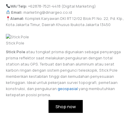
WA/Telp:
+62878-7521-4418 (Digital Marketing)
Email:
marketing@dinargeo.co.id
Alamat:
Komplek Karyawan DKI RT 12/02 Blok P1 No. 22, Pd. Klp.,
Kota Jakarta Timur, Daerah Khusus Ibukota Jakarta 13450
Stick Pole
Stick Pole
atau tongkat prisma digunakan sebagai penyangga
prisma reflektor saat melakukan pengukuran dengan total
station atau GPS. Terbuat dari bahan aluminium atau serat
karbon ringan dengan sistem pengunci teleskopik, Stick Pole
memberikan kestabilan tinggi dan kemudahan penyesuaian
ketinggian. Ideal untuk pekerjaan survei topografi, pemetaan
konstruksi, dan pengukuran
geospasial
yang membutuhkan
ketepatan posisi prisma.
Shop now