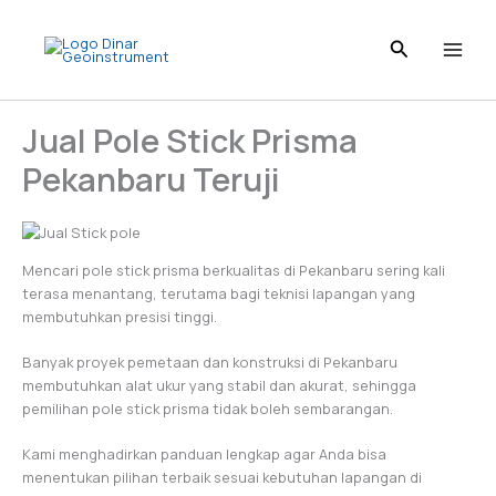
I
L
T
P
F
Skip
n
i
i
i
a
to
s
n
k
n
c
content
t
k
T
t
e
a
e
o
e
b
g
d
k
r
o
Jual Pole Stick Prisma
r
I
e
o
a
n
s
k
Pekanbaru Teruji
m
t
Mencari pole stick prisma berkualitas di Pekanbaru sering kali
terasa menantang, terutama bagi teknisi lapangan yang
membutuhkan presisi tinggi.
Banyak proyek pemetaan dan konstruksi di Pekanbaru
membutuhkan alat ukur yang stabil dan akurat, sehingga
pemilihan pole stick prisma tidak boleh sembarangan.
Kami menghadirkan panduan lengkap agar Anda bisa
menentukan pilihan terbaik sesuai kebutuhan lapangan di