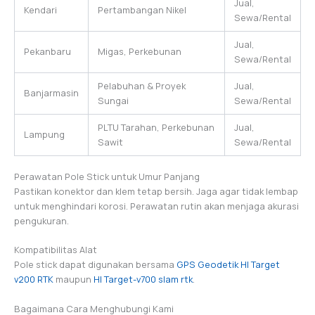
Jual,
Kendari
Pertambangan Nikel
Sewa/Rental
Jual,
Pekanbaru
Migas, Perkebunan
Sewa/Rental
Pelabuhan & Proyek
Jual,
Banjarmasin
Sungai
Sewa/Rental
PLTU Tarahan, Perkebunan
Jual,
Lampung
Sawit
Sewa/Rental
Perawatan Pole Stick untuk Umur Panjang
Pastikan konektor dan klem tetap bersih. Jaga agar tidak lembap
untuk menghindari korosi. Perawatan rutin akan menjaga akurasi
pengukuran.
Kompatibilitas Alat
Pole stick dapat digunakan bersama
GPS Geodetik HI Target
v200 RTK
maupun
HI Target-v700 slam rtk
.
Bagaimana Cara Menghubungi Kami