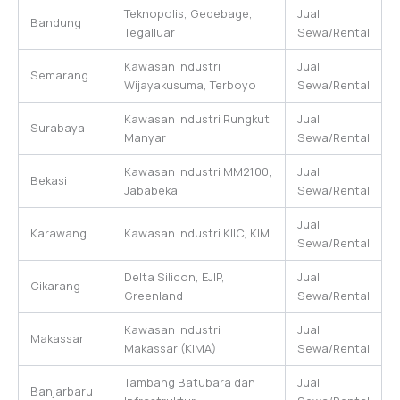
Teknopolis, Gedebage,
Jual,
Bandung
Tegalluar
Sewa/Rental
Kawasan Industri
Jual,
Semarang
Wijayakusuma, Terboyo
Sewa/Rental
Kawasan Industri Rungkut,
Jual,
Surabaya
Manyar
Sewa/Rental
Kawasan Industri MM2100,
Jual,
Bekasi
Jababeka
Sewa/Rental
Jual,
Karawang
Kawasan Industri KIIC, KIM
Sewa/Rental
Delta Silicon, EJIP,
Jual,
Cikarang
Greenland
Sewa/Rental
Kawasan Industri
Jual,
Makassar
Makassar (KIMA)
Sewa/Rental
Tambang Batubara dan
Jual,
Banjarbaru