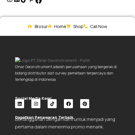
Brosur
Home
Shop
Call Now
Dinar Geoinstrument adalah perusahaan yang bergerak di
bidang distributor alat survey pemetaan terpercaya dan
terlengkap di Indonesia.
Social Media Kami.
L
I
T
F
P
i
n
i
a
i
Dapatkan Penawaran Terbaik.
Berlangganan dengan kami untuk menjadi yang
n
s
k
c
n
k
t
t
e
t
pertama dalam menerima promo menarik.
e
a
o
b
e
d
g
k
o
r