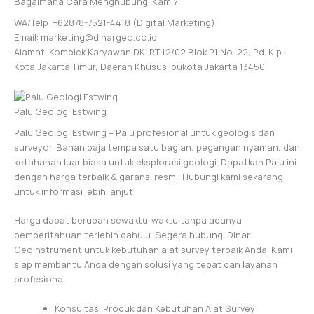
Bagaimana Cara Menghubungi Kami?
WA/Telp: +62878-7521-4418 (Digital Marketing)
Email: marketing@dinargeo.co.id
Alamat: Komplek Karyawan DKI RT 12/02 Blok P1 No. 22, Pd. Klp.,
Kota Jakarta Timur, Daerah Khusus Ibukota Jakarta 13450
Palu Geologi Estwing
Palu Geologi Estwing – Palu profesional untuk geologis dan
surveyor. Bahan baja tempa satu bagian, pegangan nyaman, dan
ketahanan luar biasa untuk eksplorasi geologi. Dapatkan Palu ini
dengan harga terbaik & garansi resmi. Hubungi kami sekarang
untuk informasi lebih lanjut
Harga dapat berubah sewaktu-waktu tanpa adanya
pemberitahuan terlebih dahulu. Segera hubungi Dinar
Geoinstrument untuk kebutuhan alat survey terbaik Anda. Kami
siap membantu Anda dengan solusi yang tepat dan layanan
profesional.
Konsultasi Produk dan Kebutuhan Alat Survey