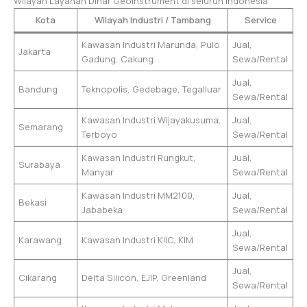
Wilayah Layanan Dinar Geoinstrument di seluruh Indonesia
Kota
Wilayah Industri / Tambang
Service
Kawasan Industri Marunda, Pulo
Jual,
Jakarta
Gadung, Cakung
Sewa/Rental
Jual,
Bandung
Teknopolis, Gedebage, Tegalluar
Sewa/Rental
Kawasan Industri Wijayakusuma,
Jual,
Semarang
Terboyo
Sewa/Rental
Kawasan Industri Rungkut,
Jual,
Surabaya
Manyar
Sewa/Rental
Kawasan Industri MM2100,
Jual,
Bekasi
Jababeka
Sewa/Rental
Jual,
Karawang
Kawasan Industri KIIC, KIM
Sewa/Rental
Jual,
Cikarang
Delta Silicon, EJIP, Greenland
Sewa/Rental