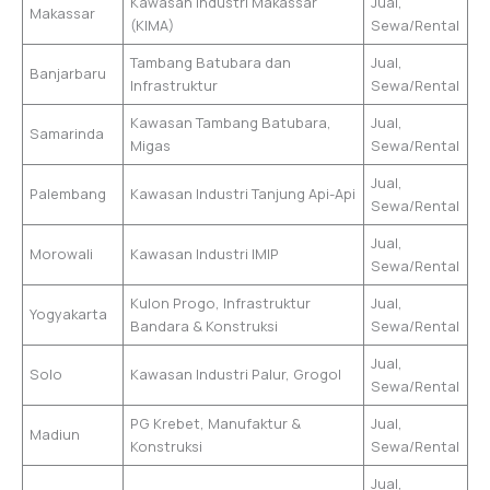
Kawasan Industri Makassar
Jual,
Makassar
(KIMA)
Sewa/Rental
Tambang Batubara dan
Jual,
Banjarbaru
Infrastruktur
Sewa/Rental
Kawasan Tambang Batubara,
Jual,
Samarinda
Migas
Sewa/Rental
Jual,
Palembang
Kawasan Industri Tanjung Api-Api
Sewa/Rental
Jual,
Morowali
Kawasan Industri IMIP
Sewa/Rental
Kulon Progo, Infrastruktur
Jual,
Yogyakarta
Bandara & Konstruksi
Sewa/Rental
Jual,
Solo
Kawasan Industri Palur, Grogol
Sewa/Rental
PG Krebet, Manufaktur &
Jual,
Madiun
Konstruksi
Sewa/Rental
Jual,