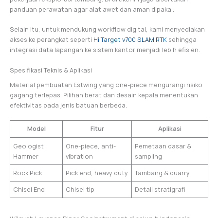
panduan perawatan agar alat awet dan aman dipakai.
Selain itu, untuk mendukung workflow digital, kami menyediakan
akses ke perangkat seperti
Hi Target v700 SLAM RTK
sehingga
integrasi data lapangan ke sistem kantor menjadi lebih efisien.
Spesifikasi Teknis & Aplikasi
Material pembuatan Estwing yang one-piece mengurangi risiko
gagang terlepas. Pilihan berat dan desain kepala menentukan
efektivitas pada jenis batuan berbeda.
Model
Fitur
Aplikasi
Geologist
One-piece, anti-
Pemetaan dasar &
Hammer
vibration
sampling
Rock Pick
Pick end, heavy duty
Tambang & quarry
Chisel End
Chisel tip
Detail stratigrafi