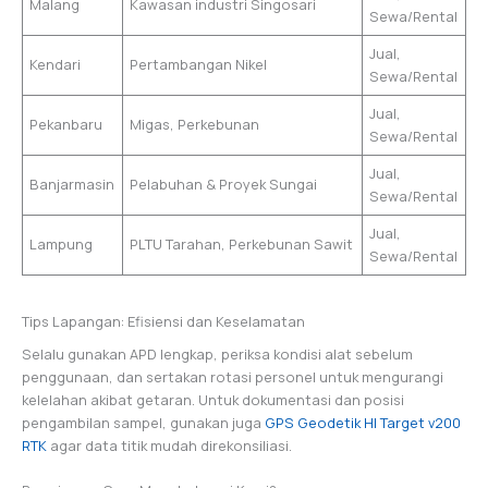
Malang
Kawasan industri Singosari
Sewa/Rental
Jual,
Kendari
Pertambangan Nikel
Sewa/Rental
Jual,
Pekanbaru
Migas, Perkebunan
Sewa/Rental
Jual,
Banjarmasin
Pelabuhan & Proyek Sungai
Sewa/Rental
Jual,
Lampung
PLTU Tarahan, Perkebunan Sawit
Sewa/Rental
Tips Lapangan: Efisiensi dan Keselamatan
Selalu gunakan APD lengkap, periksa kondisi alat sebelum
penggunaan, dan sertakan rotasi personel untuk mengurangi
kelelahan akibat getaran. Untuk dokumentasi dan posisi
pengambilan sampel, gunakan juga
GPS Geodetik HI Target v200
RTK
agar data titik mudah direkonsiliasi.