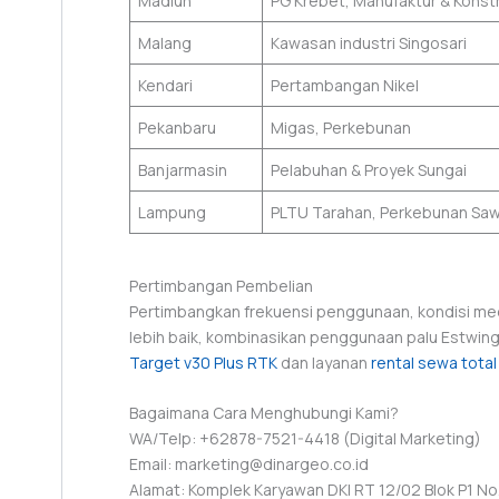
Madiun
PG Krebet, Manufaktur & Konst
Malang
Kawasan industri Singosari
Kendari
Pertambangan Nikel
Pekanbaru
Migas, Perkebunan
Banjarmasin
Pelabuhan & Proyek Sungai
Lampung
PLTU Tarahan, Perkebunan Saw
Pertimbangan Pembelian
Pertimbangkan frekuensi penggunaan, kondisi me
lebih baik, kombinasikan penggunaan palu Estwing
Target v30 Plus RTK
dan layanan
rental sewa total
Bagaimana Cara Menghubungi Kami?
WA/Telp: +62878-7521-4418 (Digital Marketing)
Email: marketing@dinargeo.co.id
Alamat: Komplek Karyawan DKI RT 12/02 Blok P1 No. 