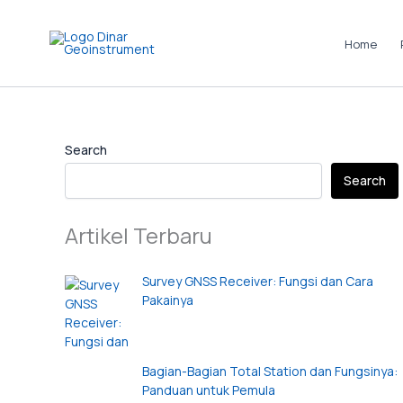
Skip
to
Home
content
Instagram
LinkedIn
TikTok
Pinterest
Facebook
Search
Search
Artikel Terbaru
Survey GNSS Receiver: Fungsi dan Cara
Pakainya
Bagian-Bagian Total Station dan Fungsinya:
Panduan untuk Pemula