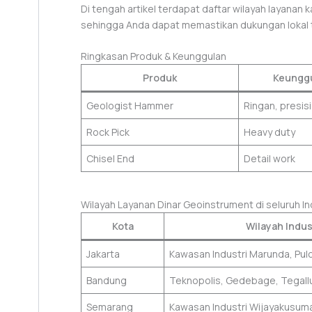
Di tengah artikel terdapat daftar wilayah layanan
sehingga Anda dapat memastikan dukungan lokal t
Ringkasan Produk & Keunggulan
Produk
Keungg
Geologist Hammer
Ringan, presisi
Rock Pick
Heavy duty
Chisel End
Detail work
Wilayah Layanan Dinar Geoinstrument di seluruh I
Kota
Wilayah Indus
Jakarta
Kawasan Industri Marunda, Pu
Bandung
Teknopolis, Gedebage, Tegall
Semarang
Kawasan Industri Wijayakusum