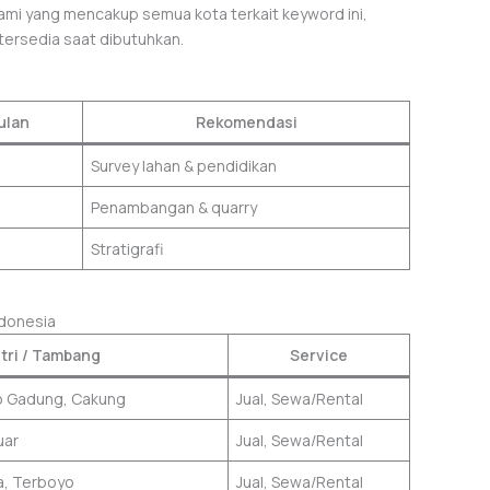
 kami yang mencakup semua kota terkait keyword ini,
ersedia saat dibutuhkan.
ulan
Rekomendasi
Survey lahan & pendidikan
Penambangan & quarry
Stratigrafi
ndonesia
tri / Tambang
Service
lo Gadung, Cakung
Jual, Sewa/Rental
uar
Jual, Sewa/Rental
a, Terboyo
Jual, Sewa/Rental