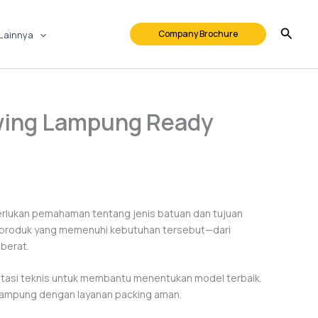
Company Brochure
Lainnya
twing Lampung Ready
erlukan pemahaman tentang jenis batuan dan tujuan
g produk yang memenuhi kebutuhan tersebut—dari
berat.
ltasi teknis untuk membantu menentukan model terbaik.
k Lampung dengan layanan packing aman.