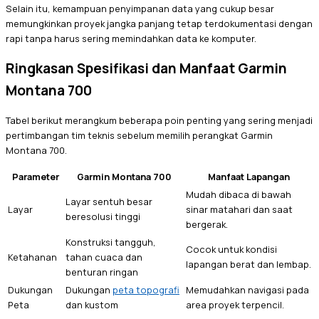
Selain itu, kemampuan penyimpanan data yang cukup besar
memungkinkan proyek jangka panjang tetap terdokumentasi dengan
rapi tanpa harus sering memindahkan data ke komputer.
Ringkasan Spesifikasi dan Manfaat Garmin
Montana 700
Tabel berikut merangkum beberapa poin penting yang sering menjadi
pertimbangan tim teknis sebelum memilih perangkat Garmin
Montana 700.
Parameter
Garmin Montana 700
Manfaat Lapangan
Mudah dibaca di bawah
Layar sentuh besar
Layar
sinar matahari dan saat
beresolusi tinggi
bergerak.
Konstruksi tangguh,
Cocok untuk kondisi
Ketahanan
tahan cuaca dan
lapangan berat dan lembap.
benturan ringan
Dukungan
Dukungan
peta topografi
Memudahkan navigasi pada
Peta
dan kustom
area proyek terpencil.