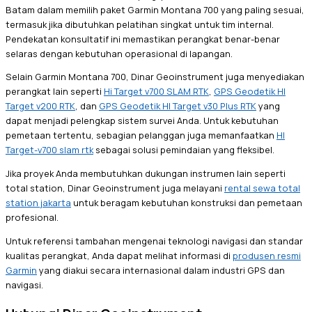
Batam dalam memilih paket Garmin Montana 700 yang paling sesuai,
termasuk jika dibutuhkan pelatihan singkat untuk tim internal.
Pendekatan konsultatif ini memastikan perangkat benar-benar
selaras dengan kebutuhan operasional di lapangan.
Selain Garmin Montana 700, Dinar Geoinstrument juga menyediakan
perangkat lain seperti
Hi Target v700 SLAM RTK
,
GPS Geodetik HI
Target v200 RTK
, dan
GPS Geodetik HI Target v30 Plus RTK
yang
dapat menjadi pelengkap sistem survei Anda. Untuk kebutuhan
pemetaan tertentu, sebagian pelanggan juga memanfaatkan
HI
Target-v700 slam rtk
sebagai solusi pemindaian yang fleksibel.
Jika proyek Anda membutuhkan dukungan instrumen lain seperti
total station, Dinar Geoinstrument juga melayani
rental sewa total
station jakarta
untuk beragam kebutuhan konstruksi dan pemetaan
profesional.
Untuk referensi tambahan mengenai teknologi navigasi dan standar
kualitas perangkat, Anda dapat melihat informasi di
produsen resmi
Garmin
yang diakui secara internasional dalam industri GPS dan
navigasi.