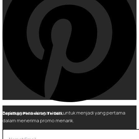
Berlangganan dengan kami untuk menjadi yang pertama
Dapatkan Penawaran Terbaik.
dalam menerima promo menarik.