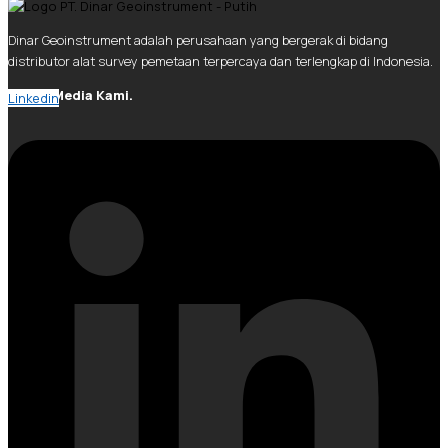
Dinar Geoinstrument adalah perusahaan yang bergerak di bidang
distributor alat survey pemetaan terpercaya dan terlengkap di Indonesia.
Social Media Kami.
Linkedin