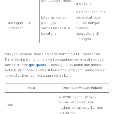
kemudahan ekspor.
area kerja.
Memperluas fungsi
Integrasi dengan
perangkat agar
Dukungan Fitur
perangkat dan
sejalan dengan
Tambahan
sensor lain sesuai
standar
kebutuhan.
operasional di
lapangan.
Wilayah Layanan Dinar Geoinstrument di Seluruh Indonesia
Dinar Geoinstrument melayani pengadaan perangkat navigasi
dan instrumen
geospasial
di berbagai kota besar dan daerah
industri di Indonesia. Berikut beberapa kota yang sering menjadi
fokus distribusi dan dukungan teknis kami.
Kota
Deskripsi Wilayah Industri
Wilayah layanan proyek
survei, pemetaan, dan
Bali
navigasi untuk area Bali dan
sekitarnya.