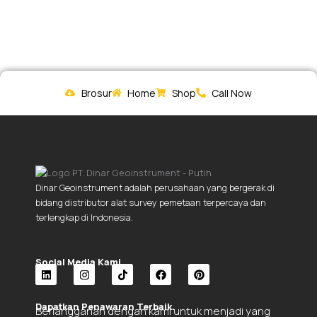
Brosur
Home
Shop
Call Now
Dinar Geoinstrument adalah perusahaan yang bergerak di
bidang distributor alat survey pemetaan terpercaya dan
terlengkap di Indonesia.
Social Media Kami.
L
I
T
F
P
i
n
i
a
i
Dapatkan Penawaran Terbaik.
Berlangganan dengan kami untuk menjadi yang
n
s
k
c
n