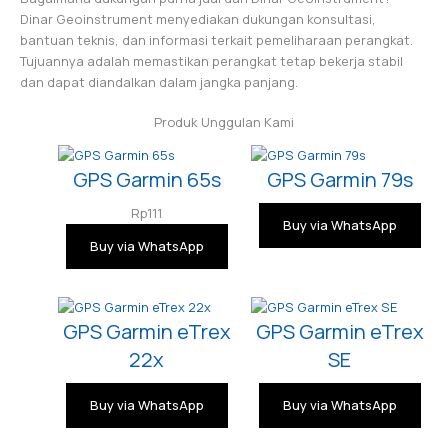
Dinar Geoinstrument menyediakan dukungan konsultasi,
bantuan teknis, dan informasi terkait pemeliharaan perangkat.
Tujuannya adalah memastikan perangkat tetap bekerja stabil
dan dapat diandalkan dalam jangka panjang.
Produk Unggulan Kami
GPS Garmin 65s
GPS Garmin 79s
Rp
111
Buy via WhatsApp
Buy via WhatsApp
GPS Garmin eTrex
GPS Garmin eTrex
22x
SE
Buy via WhatsApp
Buy via WhatsApp