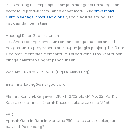
Bila Anda ingin mempelajari lebih jauh mengenai teknologi dan
portofolio produk resmi, Anda dapat merujuk ke
situs resmi
Garmin sebagai produsen global
yang diakui dalam industri
navigasi dan pemetaan.
Hubungi Dinar Geoinstrument
Jika Anda sedang menyusun rencana pengadaan perangkat
navigasi untuk proyek berjalan maupun jangka panjang, tim Dinar
Geoinstrument siap membantu mulai dari konsultasi kebutuhan
hingga pelatihan singkat penggunaan.
WA/Telp: +62878-7521-4418 (Digital Marketing)
Email: marketing@dinargeo.co.id
Alamat: Komplek Karyawan DKI RT 12/02 Blok P1 No. 22, Pd. Klp.,
Kota Jakarta Timur, Daerah Khusus Ibukota Jakarta 13450
FAQ
Apakah Garmin Garmin Montana 750i cocok untuk pekerjaan
survei di Palembang?