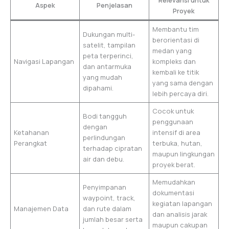
Aspek
Penjelasan
Proyek
Membantu tim
Dukungan multi-
berorientasi di
satelit, tampilan
medan yang
peta terperinci,
Navigasi Lapangan
kompleks dan
dan antarmuka
kembali ke titik
yang mudah
yang sama dengan
dipahami.
lebih percaya diri.
Cocok untuk
Bodi tangguh
penggunaan
dengan
Ketahanan
intensif di area
perlindungan
Perangkat
terbuka, hutan,
terhadap cipratan
maupun lingkungan
air dan debu.
proyek berat.
Memudahkan
Penyimpanan
dokumentasi
waypoint, track,
kegiatan lapangan
Manajemen Data
dan rute dalam
dan analisis jarak
jumlah besar serta
maupun cakupan